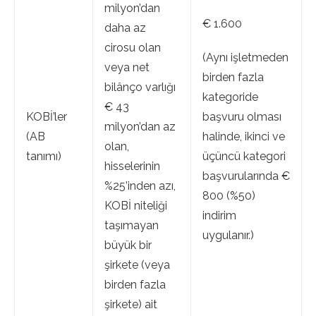
milyon’dan
€ 1.600
daha az
cirosu olan
(Aynı işletmeden
veya net
birden fazla
bilânço varlığı
kategoride
€ 43
KOBİ’ler
başvuru olması
milyon’dan az
(AB
halinde, ikinci ve
olan,
tanımı)
üçüncü kategori
hisselerinin
başvurularında €
%25’inden azı,
800 (%50)
KOBİ niteliği
indirim
taşımayan
uygulanır.)
büyük bir
şirkete (veya
birden fazla
şirkete) ait