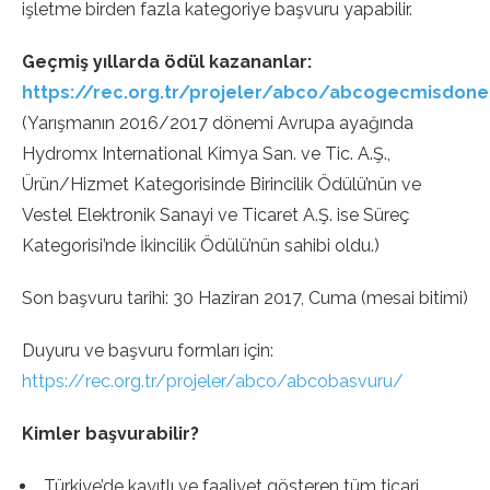
işletme birden fazla kategoriye başvuru yapabilir.
Geçmiş yıllarda ödül kazananlar:
https://rec.org.tr/projeler/abco/abcogecmisdon
(Yarışmanın 2016/2017 dönemi Avrupa ayağında
Hydromx International Kimya San. ve Tic. A.Ş.,
Ürün/Hizmet Kategorisinde Birincilik Ödülü’nün ve
Vestel Elektronik Sanayi ve Ticaret A.Ş. ise Süreç
Kategorisi’nde İkincilik Ödülü’nün sahibi oldu.)
Son başvuru tarihi: 30 Haziran 2017, Cuma (mesai bitimi)
Duyuru ve başvuru formları için:
https://rec.org.tr/projeler/abco/abcobasvuru/
Kimler başvurabilir?
Türkiye’de kayıtlı ve faaliyet gösteren tüm ticari