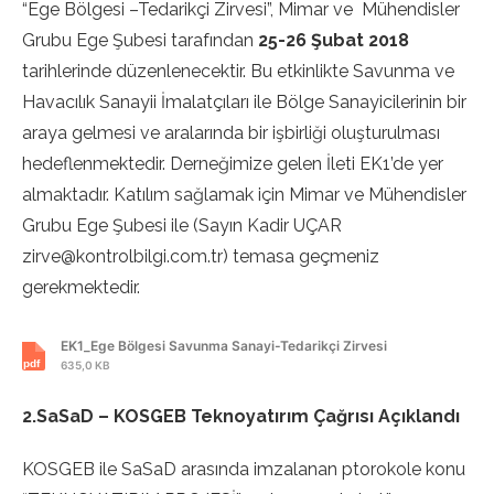
“Ege Bölgesi –Tedarikçi Zirvesi”, Mimar ve Mühendisler
Grubu Ege Şubesi tarafından
25-26 Şubat 2018
tarihlerinde düzenlenecektir. Bu etkinlikte Savunma ve
Havacılık Sanayii İmalatçıları ile Bölge Sanayicilerinin bir
araya gelmesi ve aralarında bir işbirliği oluşturulması
hedeflenmektedir. Derneğimize gelen İleti EK1’de yer
almaktadır. Katılım sağlamak için Mimar ve Mühendisler
Grubu Ege Şubesi ile (Sayın Kadir UÇAR
zirve@kontrolbilgi.com.tr) temasa geçmeniz
gerekmektedir.
EK1_Ege Bölgesi Savunma Sanayi-Tedarikçi Zirvesi
635,0 KB
2.SaSaD – KOSGEB Teknoyatırım Çağrısı Açıklandı
KOSGEB ile SaSaD arasında imzalanan ptorokole konu