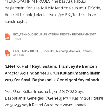
“TEKNOYATIRIM PROJESİ” ne başvuru kabulü
başlamıştır. Konu ile ilgili bilgilendirme sunumu EK2’de,
öncelikli teknoloji alanları ise diğer EK3’te dikkatinize
sunulmuştur.
EK2_TEKNOLOJİK ÜRÜN YATIRIM DESTEK PROGRAMI-2017
1,4 MB
EK3_TAB.12.00.01_-_Öncelikli_Teknoloji_Alanları_Tablosu
482,2 KB
3.Metro, Hafif Raylı Sistem, Tramvay ile Benzeri
Araçlar Açısından Yerli Ürün Kullanılmasına İlişkin
2017/22 Sayılı Başbakanlık Genelgesi Yayımlandı
Yerli Ürün Kullanılmasına İlişkin 2017/22 Sayılı
Başbakanlık Genelgesi (“
Genelge”
) 7 Kasım 2017 tarihli
ve 30233 sayılı Resmi Gazete’de yayımlanarak