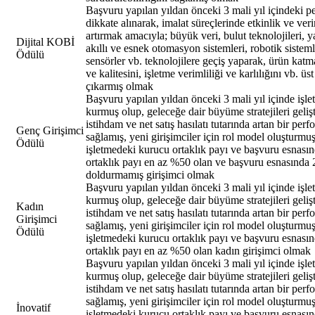
Başvuru yapılan yıldan önceki 3 mali yıl içindeki p
dikkate alınarak, imalat süreçlerinde etkinlik ve veri
artırmak amacıyla; büyük veri, bulut teknolojileri, 
Dijital KOBİ
akıllı ve esnek otomasyon sistemleri, robotik sistemle
Ödülü
sensörler vb. teknolojilere geçiş yaparak, ürün katm
ve kalitesini, işletme verimliliği ve karlılığını vb. üs
çıkarmış olmak
Başvuru yapılan yıldan önceki 3 mali yıl içinde işl
kurmuş olup, geleceğe dair büyüme stratejileri gelişt
istihdam ve net satış hasılatı tutarında artan bir per
Genç Girişimci
sağlamış, yeni girişimciler için rol model oluşturmuş
Ödülü
işletmedeki kurucu ortaklık payı ve başvuru esnası
ortaklık payı en az %50 olan ve başvuru esnasında 
doldurmamış girişimci olmak
Başvuru yapılan yıldan önceki 3 mali yıl içinde işl
kurmuş olup, geleceğe dair büyüme stratejileri gelişt
Kadın
istihdam ve net satış hasılatı tutarında artan bir per
Girişimci
sağlamış, yeni girişimciler için rol model oluşturmuş
Ödülü
işletmedeki kurucu ortaklık payı ve başvuru esnası
ortaklık payı en az %50 olan kadın girişimci olmak
Başvuru yapılan yıldan önceki 3 mali yıl içinde işl
kurmuş olup, geleceğe dair büyüme stratejileri gelişt
istihdam ve net satış hasılatı tutarında artan bir per
sağlamış, yeni girişimciler için rol model oluşturmuş
İnovatif
işletmedeki kurucu ortaklık payı ve başvuru esnası