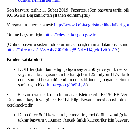
odul/sira/finalistler.html
Son başvuru tarihi: 11 Şubat 2019, Pazartesi (Son başvuru tarihi bilg
KOSGEB Başkanlık’tan şifahen edinilmiştir.)
Yarışmanın internet sitesi:
http://www.kobivegirisimcilikodulleri.gov
Online başvuru için:
https://edevlet.kosgeb.gov.tr
(Online başvuru sisteminde oturum açma işlemini anlatan kısa sun
https://1drv.ms/b/s!AvA4x730lOhbg89NdYH4gvkRvtCnZA
)
Kimler katılabilir?
KOBİler (İstihdam ettiği çalışan sayısı 250’yi ve yıllık net satı
veya mali bilançosundan herhangi biri 125 milyon TL’yi birbi
eden son iki hesap döneminin en az birinde aşmayan işletmel
şartlar için bkz.
https://goo.gl/n9bJyA
)
• Başvuru yapacak olan bulunacak işletmelerin KOSGEB Veri
Tabanında kayıtlı ve güncel KOBİ Bilgi Beyannamesi onaylı olmas
gerekmektedir.
Daha önce ödül kazanan İşletme/Girişimci
ödül kazandığı kat
tekrar başvuru yapamaz. Ancak farklı kategoriler için başvuru