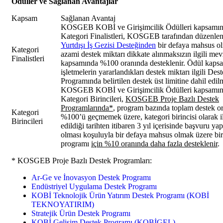
Ödüller ve Sağlanan Avantajlar
Kapsam
Sağlanan Avantaj
KOSGEB KOBİ ve Girişimcilik Ödülleri kapsamı
Kategori Finalistleri, KOSGEB tarafından düzenle
Yurtdışı İş Gezisi Desteğinden
bir defaya mahsus o
Kategori
azami destek miktarı dikkate alınmaksızın ilgili mev
Finalistleri
kapsamında %100 oranında desteklenir. Ödül kaps
işletmelerin yararlandıkları destek miktarı ilgili Des
Programında belirtilen destek üst limitine dahil edil
KOSGEB KOBİ ve Girişimcilik Ödülleri kapsamı
Kategori Birincileri,
KOSGEB Proje Bazlı Destek
Programlarında*
, program bazında toplam destek o
Kategori
%100’ü geçmemek üzere, kategori birincisi olarak i
Birincileri
edildiği tarihten itibaren 3 yıl içerisinde başvuru ya
olması koşuluyla bir defaya mahsus olmak üzere bir
programı
için %10 oranında daha fazla desteklenir
.
* KOSGEB Proje Bazlı Destek Programları:
Ar-Ge ve İnovasyon Destek Programı
Endüstriyel Uygulama Destek Programı
KOBİ Teknolojik Ürün Yatırım Destek Programı (KOBİ
TEKNOYATIRIM)
Stratejik Ürün Destek Programı
KOBİ Gelişim Destek Programı (KOBİGEL)