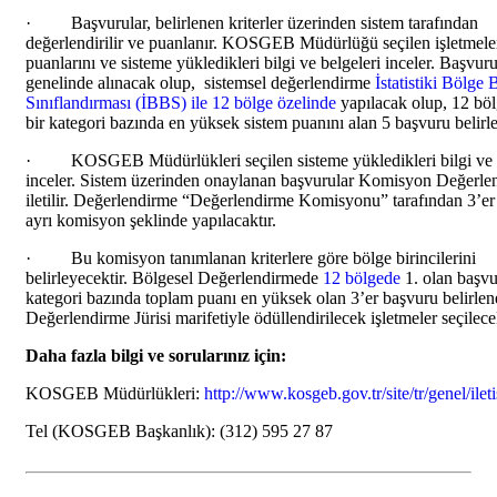
· Başvurular, belirlenen kriterler üzerinden sistem tarafından
değerlendirilir ve puanlanır. KOSGEB Müdürlüğü seçilen işletmele
puanlarını ve sisteme yükledikleri bilgi ve belgeleri inceler. Başvuru
genelinde alınacak olup, sistemsel değerlendirme
İstatistiki Bölge 
Sınıflandırması (İBBS) ile 12 bölge özelinde
yapılacak olup, 12 böl
bir kategori bazında en yüksek sistem puanını alan 5 başvuru belirle
· KOSGEB Müdürlükleri seçilen sisteme yükledikleri bilgi ve b
inceler. Sistem üzerinden onaylanan başvurular Komisyon Değerle
iletilir. Değerlendirme “Değerlendirme Komisyonu” tarafından 3’er 
ayrı komisyon şeklinde yapılacaktır.
· Bu komisyon tanımlanan kriterlere göre bölge birincilerini
belirleyecektir. Bölgesel Değerlendirmede
12 bölgede
1. olan başvu
kategori bazında toplam puanı en yüksek olan 3’er başvuru belirle
Değerlendirme Jürisi marifetiyle ödüllendirilecek işletmeler seçilecek
Daha fazla bilgi ve sorularınız için:
KOSGEB Müdürlükleri:
http://www.kosgeb.gov.tr/site/tr/genel/ilet
Tel (KOSGEB Başkanlık): (312) 595 27 87