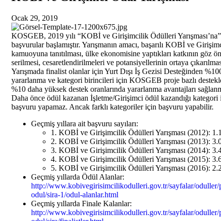
Ocak 29, 2019
KOSGEB, 2019 yılı “KOBİ ve Girişimcilik Ödülleri Yarışması’na”
başvurular başlamıştır. Yarışmanın amacı, başarılı KOBİ ve Girişimc
kamuoyuna tanıtılması, ülke ekonomisine yaptıkları katkının göz ö
serilmesi, cesaretlendirilmeleri ve potansiyellerinin ortaya çıkarılmas
Yarışmada finalist olanlar için Yurt Dışı İş Gezisi Desteğinden %10
yararlanma ve kategori birincileri için KOSGEB proje bazlı destekl
%10 daha yüksek destek oranlarında yararlanma avantajları sağlanm
Daha önce ödül kazanan İşletme/Girişimci ödül kazandığı kategori i
başvuru yapamaz. Ancak farklı kategoriler için başvuru yapabilir.
Geçmiş yıllara ait başvuru sayıları:
1. KOBİ ve Girişimcilik Ödülleri Yarışması (2012): 1.
2. KOBİ ve Girişimcilik Ödülleri Yarışması (2013): 3.
3. KOBİ ve Girişimcilik Ödülleri Yarışması (2014): 3.
4. KOBİ ve Girişimcilik Ödülleri Yarışması (2015): 3.
5. KOBİ ve Girişimcilik Ödülleri Yarışması (2016): 2.
Geçmiş yıllarda Ödül Alanlar:
http://www.kobivegirisimcilikodulleri.gov.tr/sayfalar/oduller/
odul/sira-1/odul-alanlar.html
Geçmiş yıllarda Finale Kalanlar:
http://www.kobivegirisimcilikodulleri.gov.tr/sayfalar/oduller/