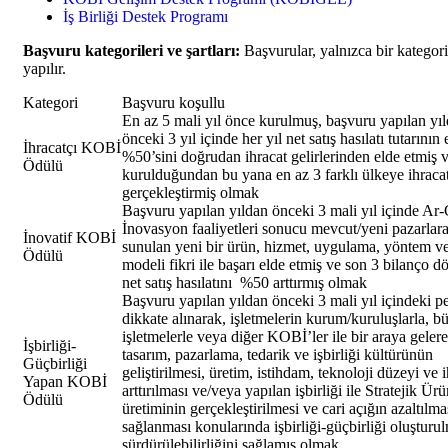
İş Birliği Destek Programı
Başvuru kategorileri ve şartları:
Başvurular, yalnızca bir kategori
yapılır.
Kategori
Başvuru koşullu
En az 5 mali yıl önce kurulmuş, başvuru yapılan yı
önceki 3 yıl içinde her yıl net satış hasılatı tutarının
İhracatçı KOBİ
%50’sini doğrudan ihracat gelirlerinden elde etmiş 
Ödülü
kurulduğundan bu yana en az 3 farklı ülkeye ihraca
gerçekleştirmiş olmak
Başvuru yapılan yıldan önceki 3 mali yıl içinde Ar
İnovasyon faaliyetleri sonucu mevcut/yeni pazarlara 
İnovatif KOBİ
sunulan yeni bir ürün, hizmet, uygulama, yöntem ve
Ödülü
modeli fikri ile başarı elde etmiş ve son 3 bilanço 
net satış hasılatını %50 arttırmış olmak
Başvuru yapılan yıldan önceki 3 mali yıl içindeki p
dikkate alınarak, işletmelerin kurum/kuruluşlarla, b
işletmelerle veya diğer KOBİ’ler ile bir araya gelere
İşbirliği-
tasarım, pazarlama, tedarik ve işbirliği kültürünün
Güçbirliği
geliştirilmesi, üretim, istihdam, teknoloji düzeyi ve 
Yapan KOBİ
arttırılması ve/veya yapılan işbirliği ile Stratejik Ür
Ödülü
üretiminin gerçekleştirilmesi ve cari açığın azaltılma
sağlanması konularında işbirliği-güçbirliği oluşturu
sürdürülebilirliğini sağlamış olmak