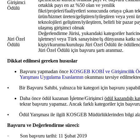
Girişimci
ortaklık payı en az %50 olan ve yenilik
Ödülü
fikri/projeleri/faaliyetleri sonucunda ortaya çıkan te
ürün/hizmet üreten/geliştiren/iyileştiren veya yeni ü
teknolojileri geliştiren/iyileştiren, belirli bir pazar p
ulaşmış girişimci olmak
Değerlendirme Jürisi, yukarıdaki kategoriler haricin
Jüri Özel
işletmeyi veya Türk sanayisine/iş dünyasına katkı s
Ödülü
kişiyi/kurumu/kuruluşu Jüri Özel Ödülü ile ödüllendi
Jüri Özel Ödülü için başvuru şartı aranmaz.
Dikkat edilmesi gereken hususlar
Başvuru yapmadan önce
KOSGEB KOBİ ve Girişimcilik Ö
Yarışması Uygulama Esaslarının
okunması tavsiye edilmekted
• Bir Başvuru Sahibi, yalnızca bir kategori için başvuru yapabili
Daha önce ödül kazanan İşletme/Girişimci
ödül kazandığı kat
tekrar başvuru yapamaz. Ancak farklı kategoriler için başvuru
• Ödül Yarışması ile ilgili KOSGEB Müdürlüklerinden bilgi alabi
Başvuru ve Değerlendirme süreci:
· Son başvuru tarihi: 11 Şubat 2019