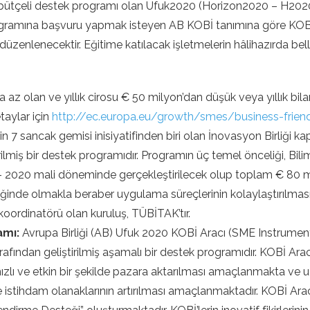
k bütçeli destek programı olan Ufuk2020 (Horizon2020 – H2020
ramına başvuru yapmak isteyen AB KOBİ tanımına göre KOBİ sın
düzenlenecektir. Eğitime katılacak işletmelerin hâlihazırda bell
a az olan ve yıllık cirosu € 50 milyon’dan düşük veya yıllık b
taylar için
http://ec.europa.eu/growth/smes/business-frien
in 7 sancak gemisi inisiyatifinden biri olan İnovasyon Birliği 
rilmiş bir destek programıdır. Programın üç temel önceliği, Bi
 2020 mali döneminde gerçekleştirilecek olup toplam € 80 mil
eliğinde olmakla beraber uygulama süreçlerinin kolaylaştırılmas
oordinatörü olan kuruluş, TÜBİTAK’tır.
amı:
Avrupa Birliği (AB) Ufuk 2020 KOBİ Aracı (SME Instrument), 
tarafından geliştirilmiş aşamalı bir destek programıdır. KOBİ Arac
in hızlı ve etkin bir şekilde pazara aktarılması amaçlanmakta ve
 istihdam olanaklarının artırılması amaçlanmaktadır. KOBİ Ara