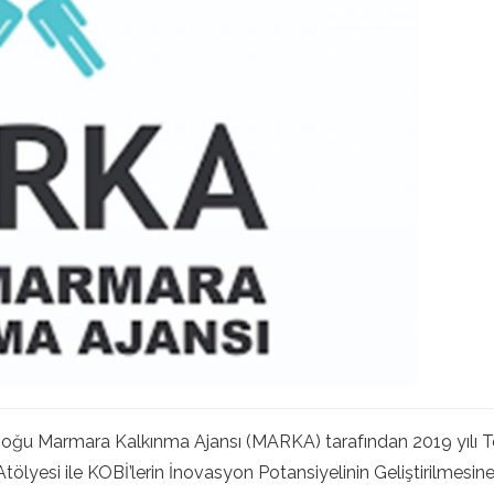
ğu Marmara Kalkınma Ajansı (MARKA) tarafından 2019 yılı T
Atölyesi ile KOBİ’lerin İnovasyon Potansiyelinin Geliştirilmesi