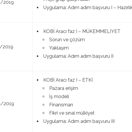
8/2019
Uygulama: Adım adım başvuru I – Hazırlı
KOBİ Aracı faz I – MÜKEMMELİYET
Sorun ve çözüm
8/2019
Yaklaşım
Uygulama: Adım adım başvuru II
KOBİ Aracı faz I – ETKİ
Pazara erişim
İş modeli
8/2019
Finansman
Fikri ve sınai mülkiyet
Uygulama: Adım adım başvuru III