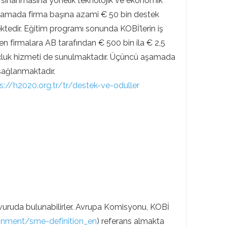
nin sınanmasına yönelik teknolojik ve ekonomik
lk aşamada firma başına azami € 50 bin destek
ktedir. Eğitim programı sonunda KOBİ’lerin iş
en firmalara AB tarafından € 500 bin ila € 2,5
koçluk hizmeti de sunulmaktadır. Üçüncü aşamada
 sağlanmaktadır.
s://h2020.org.tr/tr/destek-ve-oduller
şvuruda bulunabilirler. Avrupa Komisyonu, KOBİ
onment/sme-definition_en
) referans almakta