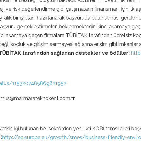
endirme Desteği” oluşturmaktadır. KOBİ’lerin inovatif fikirleri
rateji ve risk değerlendirme gibi çalışmaların finansmanı için i
falık bir iş planı hazırlanarak başvuruda bulunulması gerekme
 başvuru gerçekleştirmeleri beklenmektedir. İkinci aşamaya geç
İkinci aşamaya geçen firmalara TÜBİTAK tarafından ücretsiz 
steği, koçluk ve girişim sermayesi ağlarına erişim gibi imkanlar
 TÜBİTAK tarafından sağlanan destekler ve ödüller:
http
status/1153207485869821952
esi: emus@marmarateknokent.com.tr
etkinliği bulunan her sektörden yenilikçi KOBİ temsilcileri ba
(
http://ec.europa.eu/growth/smes/business-friendly-envir