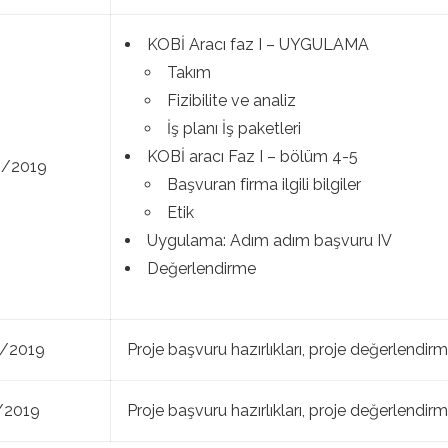
KOBİ Aracı faz I – UYGULAMA
Takım
Fizibilite ve analiz
İş planı İş paketleri
KOBİ aracı Faz I – bölüm 4-5
8/2019
Başvuran firma ilgili bilgiler
Etik
Uygulama: Adım adım başvuru IV
Değerlendirme
8/2019
Proje başvuru hazırlıkları, proje değerlendirm
8/2019
Proje başvuru hazırlıkları, proje değerlendirm