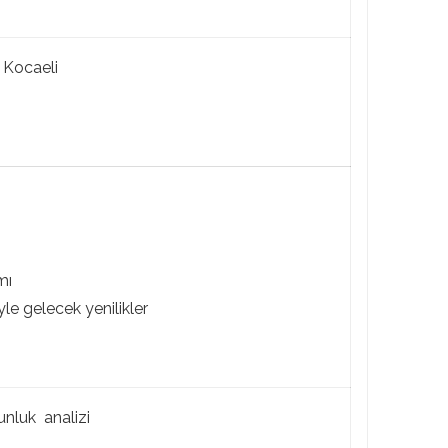
 Kocaeli
mı
e gelecek yenilikler
unluk analizi