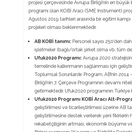
projesi çerçevesinde Avrupa Birliği’nin en büyü
programı olan KOBİ Aracı (SME Instrument) prog
Ağustos 2019 tarihleri arasında bir eğitim kampı 
projeleri olması beklenmektedir.
AB KOBİ tanımı:
Personel sayısı 250’den dah
işletmeler (bağlı/ortak şirket olma vb. tüm de
Ufuk2020 Programı:
Avrupa 2020 stratejisin
temelinde kalkınmanın sağlanması için gelişti
Toplumsal Sorunlardır. Program, AB’nin 2014 –
Birliği’nin 7. Çerçeve Programının devamı nit
getirmektedir. Ufuk2020 programının Türkiye k
Ufuk2020 Programı KOBİ Aracı Alt-Progr
geliştirilmesi ve ticarileştirilmesi üzerine AB 
geliştirilmesine destek verilerek yeni fikirler
rekabetçiliğinin artması, ekonomik büyüme ve