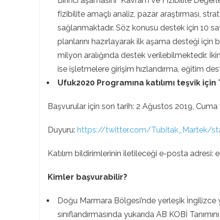
Birinci aşamasını “Kavram ve Fizibilite Değerl
fizibilite amaçlı analiz, pazar araştırması, st
sağlanmaktadır. Söz konusu destek için 10 say
planlarını hazırlayarak ilk aşama desteği için
milyon aralığında destek verilebilmektedir. 
ise işletmelere girişim hızlandırma, eğitim de
Ufuk2020 Programına katılımı teşvik için
Başvurular için son tarih: 2 Ağustos 2019, Cuma
Duyuru:
https://twitter.com/Tubitak_Martek/
Katılım bildirimlerinin iletileceği e-posta adr
Kimler başvurabilir?
Doğu Marmara Bölgesi’nde yerleşik İngilizce y
sınıflandırmasında yukarıda AB KOBİ Tanımını 