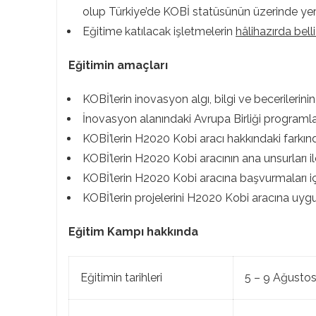
olup Türkiye’de KOBİ statüsünün üzerinde yer
Eğitime katılacak işletmelerin
hâlihazırda bell
Eğitimin amaçları
KOBİ’lerin inovasyon algı, bilgi ve becerilerinin
İnovasyon alanındaki Avrupa Birliği programla
KOBİ’lerin H2020 Kobi aracı hakkındaki farkındalı
KOBİ’lerin H2020 Kobi aracının ana unsurları ile
KOBİ’lerin H2020 Kobi aracına başvurmaları içi
KOBİ’lerin projelerini H2020 Kobi aracına uyg
Eğitim Kampı hakkında
Eğitimin tarihleri
5 – 9 Ağusto