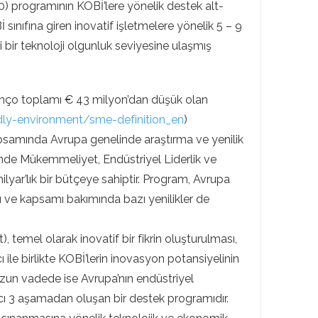
) programının KOBİ’lere yönelik destek alt-
ıfına giren inovatif işletmelere yönelik 5 – 9
i bir teknoloji olgunluk seviyesine ulaşmış
ilanço toplamı € 43 milyon’dan düşük olan
dly-environment/sme-definition_en
)
kapsamında Avrupa genelinde araştırma ve yenilik
limde Mükemmeliyet, Endüstriyel Liderlik ve
yar’lık bir bütçeye sahiptir. Program, Avrupa
ı ve kapsamı bakımında bazı yenilikler de
temel olarak inovatif bir fikrin oluşturulması,
ı ile birlikte KOBİ’lerin inovasyon potansiyelinin
 uzun vadede ise Avrupa’nın endüstriyel
cı 3 aşamadan oluşan bir destek programıdır.