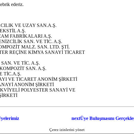
ebrik ederiz.
ILIK VE UZAY SAN.A.Ş.
KSTİL A.Ş.
CAM FABRİKALARI A.Ş.
İZCİLİK SAN. VE TİC. A.Ş.
MPOZİT MALZ. SAN. LTD. ŞTİ.
ER REÇİNE KİMYA SANAYİ TİCARET
SAN. VE TİC. A.Ş.
KOMPOZİT SAN. A.Ş.
 TİC.A.Ş.
YI VE TICARET ANONİM ŞİRKETİ
ANAYİ ANONİM ŞİRKETİ
KVİYELİ POLYESTER SANAYİ VE
ŞİRKETİ
Üyelerimiz
next
Üye Buluşmasını Gerçekleş
Çerez izinlerini yönet