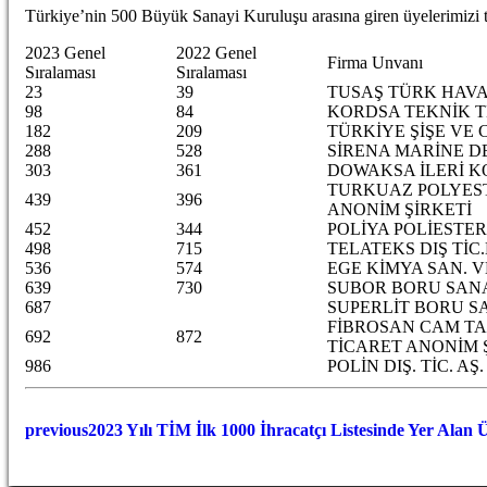
Türkiye’nin 500 Büyük Sanayi Kuruluşu arasına giren üyelerimizi t
2023 Genel
2022 Genel
Firma Unvanı
Sıralaması
Sıralaması
23
39
TUSAŞ TÜRK HAVAC
98
84
KORDSA TEKNİK TE
182
209
TÜRKİYE ŞİŞE VE 
288
528
SİRENA MARİNE DEN
303
361
DOWAKSA İLERİ KO
TURKUAZ POLYEST
439
396
ANONİM ŞİRKETİ
452
344
POLİYA POLİESTER 
498
715
TELATEKS DIŞ TİC.
536
574
EGE KİMYA SAN. VE
639
730
SUBOR BORU SANA
687
SUPERLİT BORU S
FİBROSAN CAM TA
692
872
TİCARET ANONİM 
986
POLİN DIŞ. TİC. AŞ.
previous
2023 Yılı TİM İlk 1000 İhracatçı Listesinde ​Yer Alan 