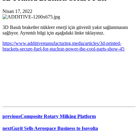
Nisan 17, 2022
3D Basılı braketler nükleer enerji için güvenli yakıt sağlanmasını
sağlıyor. Ayrıntılı bilgi için aşağıdaki linke tıklayınız.
https://www.additivemanufacturing.media/articles/3d-printed-
brackets-secure-fuel-for-nuclear-power-the-cool-parts-show-45
previous
Composite Rotary Milking Platform
next
Gurit Sells Aerospace Business to Isovolta