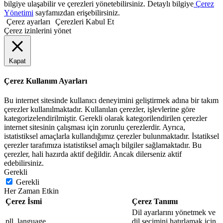
bilgiye ulaşabilir ve çerezleri yönetebilirsiniz. Detaylı bilgiye
Çerez
Yönetimi
sayfamızdan erişebilirsiniz.
Çerez ayarları
Çerezleri Kabul Et
Çerez izinlerini yönet
Kapat
Çerez Kullanım Ayarları
Bu internet sitesinde kullanıcı deneyimini geliştirmek adına bir takım
çerezler kullanılmaktadır. Kullanılan çerezler, işlevlerine göre
kategorizelendirilmiştir. Gerekli olarak kategorilendirilen çerezler
internet sitesinin çalışması için zorunlu çerezlerdir. Ayrıca,
istatistiksel amaçlarla kullandığımız çerezler bulunmaktadır. İstatiksel
çerezler tarafımıza istatistiksel amaçlı bilgiler sağlamaktadır. Bu
çerezler, hali hazırda aktif değildir. Ancak dilerseniz aktif
edebilirsiniz.
Gerekli
Gerekli
Her Zaman Etkin
Çerez İsmi
Çerez Tanımı
Dil ayarlarını yönetmek ve
pll_language
dil seçimini hatırlamak için