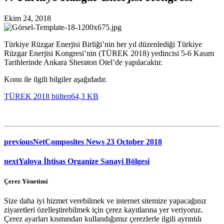
Ekim 24, 2018
Türkiye Rüzgar Enerjisi Birliği’nin her yıl düzenlediği Türkiye
Rüzgar Enerjisi Kongresi’nin (TÜREK 2018) yedincisi 5-6 Kasım
Tarihlerinde Ankara Sheraton Otel’de yapılacaktır.
Konu ile ilgili bilgiler aşağıdadır.
TÜREK 2018 bülten
64,3 KB
previous
NetComposites News 23 October 2018
next
Yalova İhtisas Organize Sanayi Bölgesi
Çerez Yönetimi
Size daha iyi hizmet verebilmek ve internet sitemize yapacağınız
ziyaretleri özelleştirebilmek için çerez kayıtlarına yer veriyoruz.
Çerez ayarları kısmından kullandığımız çerezlerle ilgili ayrıntılı