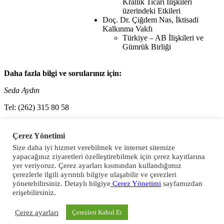
Krallık Ticari İlişkileri
üzerindeki Etkileri
Doç. Dr. Çiğdem Nas, İktisadi
Kalkınma Vakfı
Türkiye – AB İlişkileri ve
Gümrük Birliği
Daha fazla bilgi ve sorularınız için:
Seda Aydın
Tel: (262) 315 80 58
e-posta: seda@kosano.org.tr
Çerez Yönetimi
Size daha iyi hizmet verebilmek ve internet sitemize
previous
Aviation Week Newsletter 18 Şubat 2019
yapacağınız ziyaretleri özelleştirebilmek için çerez kayıtlarına
yer veriyoruz. Çerez ayarları kısmından kullandığımız
next
HUKD - Duyuru 20 Şubat 2019
çerezlerle ilgili ayrıntılı bilgiye ulaşabilir ve çerezleri
yönetebilirsiniz. Detaylı bilgiye
Çerez Yönetimi
sayfamızdan
E-Bülten - Dergi Üyeliği
erişebilirsiniz.
Çerez ayarları
Çerezleri Kabul Et
Abone Ol