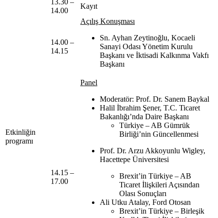
13.30 –
Kayıt
14.00
Açılış Konuşması
Sn. Ayhan Zeytinoğlu, Kocaeli
14.00 –
Sanayi Odası Yönetim Kurulu
14.15
Başkanı ve İktisadi Kalkınma Vakfı
Başkanı
Panel
Moderatör: Prof. Dr. Sanem Baykal
Halil İbrahim Şener, T.C. Ticaret
Bakanlığı’nda Daire Başkanı
Türkiye – AB Gümrük
Etkinliğin
Birliği’nin Güncellenmesi
programı
Prof. Dr. Arzu Akkoyunlu Wigley,
Hacettepe Üniversitesi
14.15 –
Brexit’in Türkiye – AB
17.00
Ticaret İlişkileri Açısından
Olası Sonuçları
Ali Utku Atalay, Ford Otosan
Brexit’in Türkiye – Birleşik