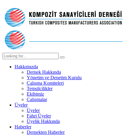
Hakkımızda
Dernek Hakkında
Yönetim ve Denetim Kurulu
Çalışma Komiteleri
Temsilcilikler
Ekibimiz
Çalışmalar
Üyeler
Üyeler
Fahri Üyeler
Üyelik Hakkında
Haberler
Dernekten Haberler