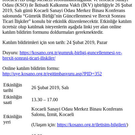
Odası (KSO) ile İktisadi Kalkınma Vakfı (İKV) işbirliğiyle 26 Şubat
2019, Salı günü Kocaeli Sanayi Odası Merkez Binası Konferans
salonunda “Gümrük Birliği’nin Güncellenmesi ve Brexit Sonrası
Ticari İlişkiler” konulu bir etkinlik düzenlenecektir. Etkinliğe katılım
ücretsiz olup katılmak isteyenlerin aşağıda linki yer alan online
katılım bildirim formunu doldurmaları gerekmektedir.
Katılım bildirimleri için son tarih: 24 Şubat 2019, Pazar
Duyuru:
https://kosano.org.tr/gumruk-birligi-guncellenmesi-ve-
brexit-sonrasi-ticari-iliskiler/
Online katılım bildirim formu:
http://uye.kosano.org.tr/egitimbasvuru.asp?PID=352
Etkinliğin
26 Şubat 2019, Salı
tarihi
Etkinliğin
13.30 – 17.00
saati
Kocaeli Sanayi Odası Merkez Binası Konferans
Salonu, İzmit, Kocaeli
Etkinliğin
yeri
(Ulaşım için:
https://kosano.org.tr/iletisim-bilgileri/
)