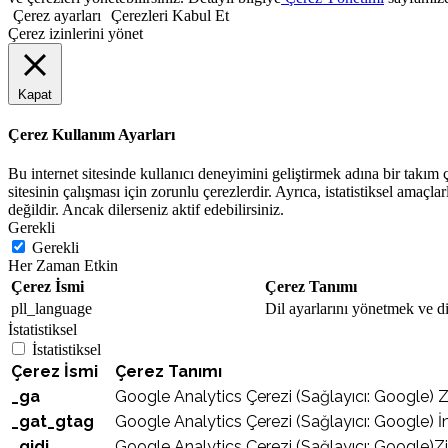
Çerez ayarları
Çerezleri Kabul Et
Çerez izinlerini yönet
Kapat
Çerez Kullanım Ayarları
Bu internet sitesinde kullanıcı deneyimini geliştirmek adına bir takım çe
sitesinin çalışması için zorunlu çerezlerdir. Ayrıca, istatistiksel amaçla
değildir. Ancak dilerseniz aktif edebilirsiniz.
Gerekli
Gerekli
Her Zaman Etkin
Çerez İsmi
Çerez Tanımı
pll_language
Dil ayarlarını yönetmek ve dil
İstatistiksel
İstatistiksel
Çerez İsmi
Çerez Tanımı
_ga
Google Analytics Çerezi (Sağlayıcı: Google) Ziya
_gat_gtag
Google Analytics Çerezi (Sağlayıcı: Google) İnt
_gidi
Google Analytics Çerezi (Sağlayıcı: Google)Zi