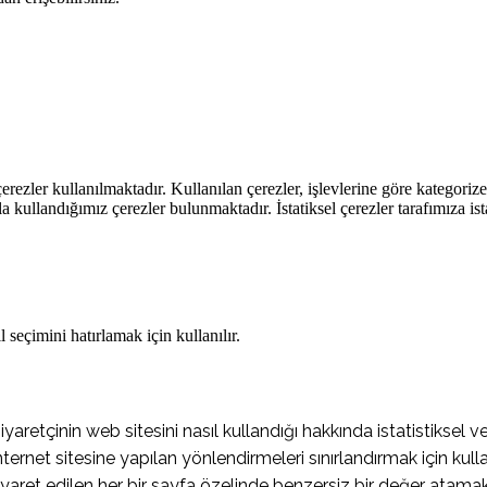
rezler kullanılmaktadır. Kullanılan çerezler, işlevlerine göre kategorizel
rla kullandığımız çerezler bulunmaktadır. İstatiksel çerezler tarafımıza ist
 seçimini hatırlamak için kullanılır.
retçinin web sitesini nasıl kullandığı hakkında istatistiksel ve
ernet sitesine yapılan yönlendirmeleri sınırlandırmak için kulla
yaret edilen her bir sayfa özelinde benzersiz bir değer atamak