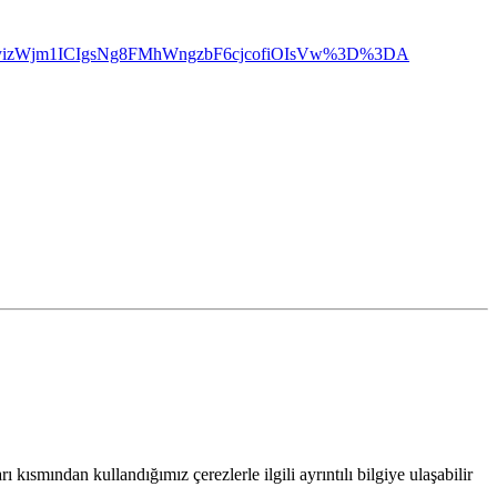
iJjiyizWjm1ICIgsNg8FMhWngzbF6cjcofiOIsVw%3D%3DA
 kısmından kullandığımız çerezlerle ilgili ayrıntılı bilgiye ulaşabilir