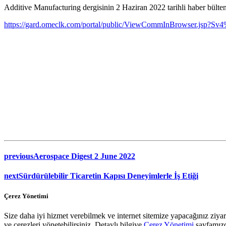
Additive Manufacturing dergisinin 2 Haziran 2022 tarihli haber bülteni
https://gard.omeclk.com/portal/public/ViewCommInBrowse
previous
Aerospace Digest 2 June 2022
next
Sürdürülebilir Ticaretin Kapısı Deneyimlerle İş Etiği
Çerez Yönetimi
Size daha iyi hizmet verebilmek ve internet sitemize yapacağınız ziyaret
ve çerezleri yönetebilirsiniz. Detaylı bilgiye
Çerez Yönetimi
sayfamızda