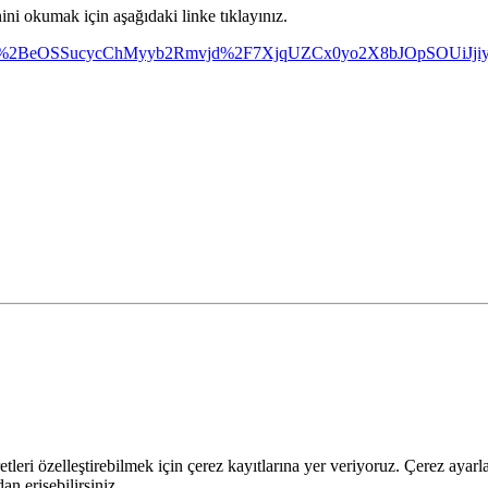
ni okumak için aşağıdaki linke tıklayınız.
r.jsp?Sv4%2BeOSSucycChMyyb2Rmvjd%2F7XjqUZCx0yo2X8bJOpSOU
leri özelleştirebilmek için çerez kayıtlarına yer veriyoruz. Çerez ayarları
n erişebilirsiniz.