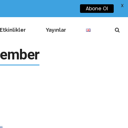
X
Abone Ol
Etkinlikler
Yayınlar
vember