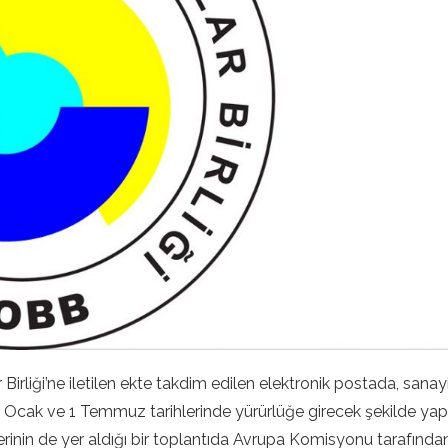
irliği’ne iletilen ekte takdim edilen elektronik postada, sa
ıl 1 Ocak ve 1 Temmuz tarihlerinde yürürlüğe girecek şekilde ya
lerinin de yer aldığı bir toplantıda Avrupa Komisyonu tarafınd