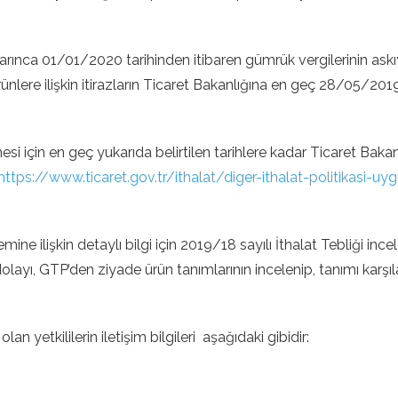
alarınca 01/01/2020 tarihinden itibaren gümrük vergilerinin ask
ünlere ilişkin itirazların Ticaret Bakanlığına en geç 28/05/2019 
si için en geç yukarıda belirtilen tarihlere kadar Ticaret Baka
https://www.ticaret.gov.tr/ithalat/diger-ithalat-politikasi-u
e ilişkin detaylı bilgi için 2019/18 sayılı İthalat Tebliği incele
 dolayı, GTP’den ziyade ürün tanımlarının incelenip, tanımı k
an yetkililerin iletişim bilgileri aşağıdaki gibidir: