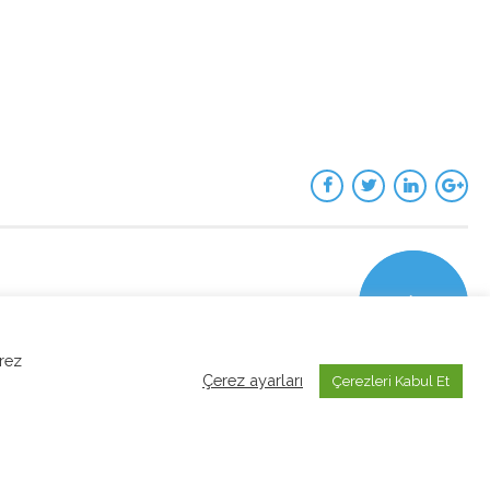
erez
Çerez ayarları
Çerezleri Kabul Et