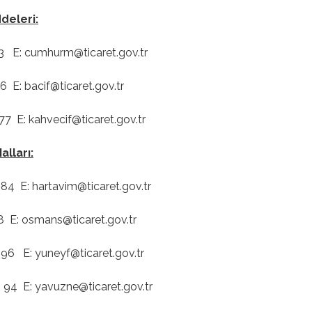
deleri:
E: cumhurm@ticaret.gov.tr
 bacif@ticaret.gov.tr
 E: kahvecif@ticaret.gov.tr
lları:
E: hartavim@ticaret.gov.tr
 osmans@ticaret.gov.tr
6 E: yuneyf@ticaret.gov.tr
4 E: yavuzne@ticaret.gov.tr