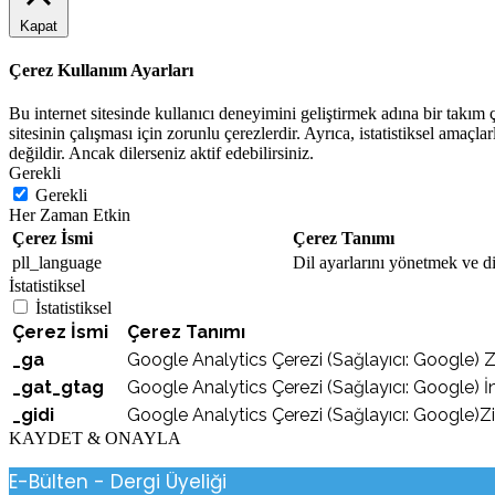
Kapat
Çerez Kullanım Ayarları
Bu internet sitesinde kullanıcı deneyimini geliştirmek adına bir takım çe
sitesinin çalışması için zorunlu çerezlerdir. Ayrıca, istatistiksel amaçla
değildir. Ancak dilerseniz aktif edebilirsiniz.
Gerekli
Gerekli
Her Zaman Etkin
Çerez İsmi
Çerez Tanımı
pll_language
Dil ayarlarını yönetmek ve dil
İstatistiksel
İstatistiksel
Çerez İsmi
Çerez Tanımı
_ga
Google Analytics Çerezi (Sağlayıcı: Google) Ziya
_gat_gtag
Google Analytics Çerezi (Sağlayıcı: Google) İnt
_gidi
Google Analytics Çerezi (Sağlayıcı: Google)Zi
KAYDET & ONAYLA
E-Bülten - Dergi Üyeliği