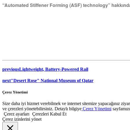
“Automated Stiffener Forming (ASF) technology” hakkında bi
previous
Lightweight, Battery-Powered Rail
next
"Desert Rose" National Museum of Qatar
Çerez Yönetimi
Size daha iyi hizmet verebilmek ve internet sitemize yapacağınız ziyaret
ve çerezleri yönetebilirsiniz. Detaylı bilgiye
Çerez Yönetimi
sayfamızda
Çerez ayarları
Çerezleri Kabul Et
Çerez izinlerini yönet