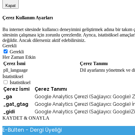
Kapat
Çerez Kullanım Ayarları
Bu internet sitesinde kullanıcı deneyimini geliştirmek adına bir takım çe
sitesinin çalışması için zorunlu çerezlerdir. Ayrıca, istatistiksel amaçla
değildir. Ancak dilerseniz aktif edebilirsiniz.
Gerekli
Gerekli
Her Zaman Etkin
Çerez İsmi
Çerez Tanımı
pll_language
Dil ayarlarını yönetmek ve dil
İstatistiksel
İstatistiksel
Çerez İsmi
Çerez Tanımı
_ga
Google Analytics Çerezi (Sağlayıcı: Google) Ziya
_gat_gtag
Google Analytics Çerezi (Sağlayıcı: Google) İnt
_gidi
Google Analytics Çerezi (Sağlayıcı: Google)Zi
KAYDET & ONAYLA
E-Bülten - Dergi Üyeliği