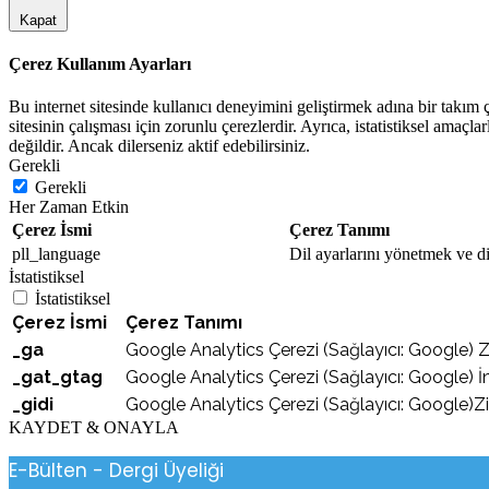
Kapat
Çerez Kullanım Ayarları
Bu internet sitesinde kullanıcı deneyimini geliştirmek adına bir takım çe
sitesinin çalışması için zorunlu çerezlerdir. Ayrıca, istatistiksel amaçla
değildir. Ancak dilerseniz aktif edebilirsiniz.
Gerekli
Gerekli
Her Zaman Etkin
Çerez İsmi
Çerez Tanımı
pll_language
Dil ayarlarını yönetmek ve dil
İstatistiksel
İstatistiksel
Çerez İsmi
Çerez Tanımı
_ga
Google Analytics Çerezi (Sağlayıcı: Google) Ziya
_gat_gtag
Google Analytics Çerezi (Sağlayıcı: Google) İnt
_gidi
Google Analytics Çerezi (Sağlayıcı: Google)Zi
KAYDET & ONAYLA
E-Bülten - Dergi Üyeliği