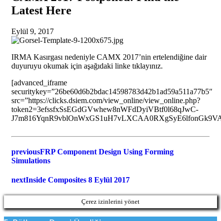
Latest Here
Eylül 9, 2017
IRMA Kasırgası nedeniyle CAMX 2017’nin ertelendiğine dair
duyuruyu okumak için aşağıdaki linke tıklayınız.
[advanced_iframe
securitykey=”26be60d6b2bdac14598783d42b1ad59a511a77b5″
src=”https://clicks.dsiem.com/view_online/view_online.php?
token2=3efssfxSsEGdGVwhew8nWFdDyiVBtf0l68qJwC-
J7m816YqnR9vblOnWxGS1uH7vLXCAA0RXgSyE6lfonGk9VA.
previous
FRP Component Design Using Forming
Simulations
next
Inside Composites 8 Eylül 2017
Çerez izinlerini yönet