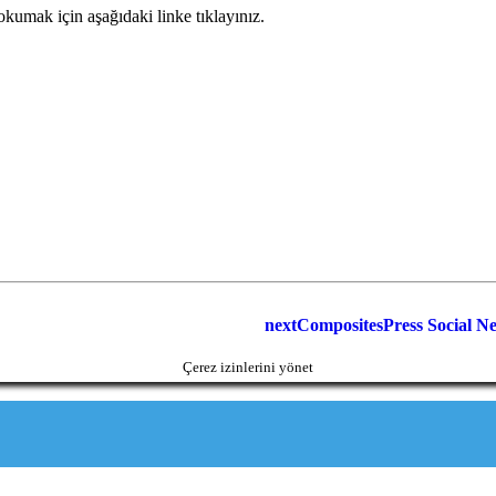
okumak için aşağıdaki linke tıklayınız.
next
CompositesPress Social N
Çerez izinlerini yönet