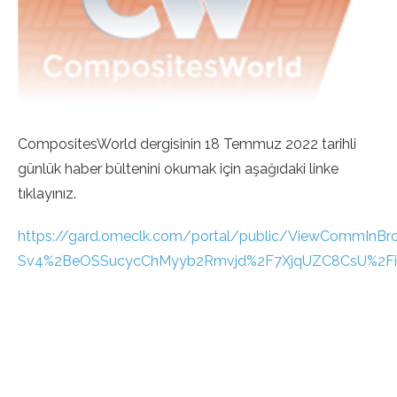
CompositesWorld dergisinin 18 Temmuz 2022 tarihli
günlük haber bültenini okumak için aşağıdaki linke
tıklayınız.
https://gard.omeclk.com/portal/public/ViewCommInBro
Sv4%2BeOSSucycChMyyb2Rmvjd%2F7XjqUZC8CsU%2