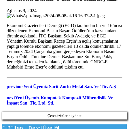
Ağustos 9, 2024
Ekonomi Gazetecileri Derneği (EGD) tarafından bu yıl 16’ncısı
düzenlenen Ekonomi Basını Başarı Ödülleri’nin kazananları
törenle açıklandı. İTO Başkanı Şekib Avdagiç ve EGD
Yönetim Kurulu Başkanı Recep Erçin’in açılış konuşmalarını
yaptığı törende ekonomi gazetecileri 13 dalda ödüllendirildi. 17
Temmuz 2024 Çarşamba günü gerçekleşen Ekonomi Basını
Başarı Ödül Törenine Dernek Başkanımız Sn. Barış Pakiş
derneğimizi temsilen katılarak, ödül töreninde CNBC-E
Muhabiri Emre Eser’e ödülünü takdim etti.
previous
Yeni Üyemiz Sacit Zorlu Metal San. Ve Tic. A.Ş
next
Yeni Üyemiz Kompotek Kompozit Mühendislik Ve
İnşaat San. Tic. Ltd. Şti.
Çerez izinlerini yönet
E-Bülten - Dergi Üyeliği