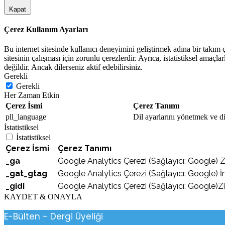
Kapat
Çerez Kullanım Ayarları
Bu internet sitesinde kullanıcı deneyimini geliştirmek adına bir takım çe
sitesinin çalışması için zorunlu çerezlerdir. Ayrıca, istatistiksel amaçla
değildir. Ancak dilerseniz aktif edebilirsiniz.
Gerekli
Gerekli
Her Zaman Etkin
Çerez İsmi
Çerez Tanımı
pll_language
Dil ayarlarını yönetmek ve dil
İstatistiksel
İstatistiksel
Çerez İsmi
Çerez Tanımı
_ga
Google Analytics Çerezi (Sağlayıcı: Google) Ziya
_gat_gtag
Google Analytics Çerezi (Sağlayıcı: Google) İnt
_gidi
Google Analytics Çerezi (Sağlayıcı: Google)Zi
KAYDET & ONAYLA
E-Bülten - Dergi Üyeliği