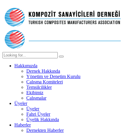
Hakkımızda
Dernek Hakkında
Yönetim ve Denetim Kurulu
Çalışma Komiteleri
Temsilcilikler
Ekibimiz
Çalışmalar
Üyeler
Üyeler
Fahri Üyeler
Üyelik Hakkında
Haberler
Dernekten Haberler