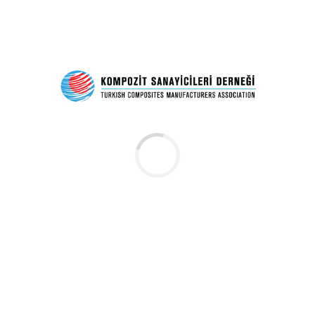
BILDIRIMLER
Gardner Business Media
Upcoming Webinars
Nisan 2, 2022
Gardner Business Media tarafından önümüzdeki hafta
gerçekleştirilecek webinarlar hakkında bilgi almak için
aşağıdaki linke tıklayınız.
https://gard.omeclk.com/portal/public/ViewCommInBro
Sv4%2BeOSSucycChMyyb2Rmvjd%2F7XjqUZCJYqFv6jg