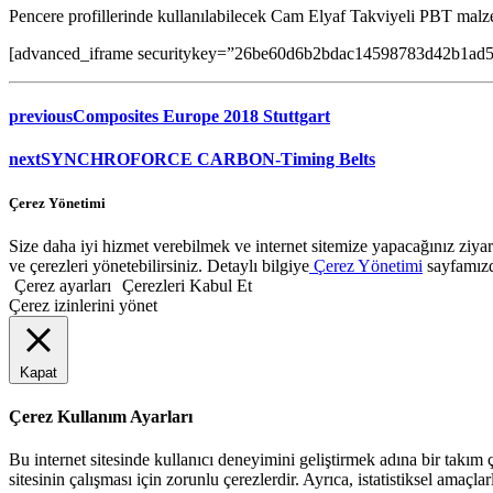
Pencere profillerinde kullanılabilecek Cam Elyaf Takviyeli PBT malzem
[advanced_iframe securitykey=”26be60d6b2bdac14598783d42b1ad59
previous
Composites Europe 2018 Stuttgart
next
SYNCHROFORCE CARBON-Timing Belts
Çerez Yönetimi
Size daha iyi hizmet verebilmek ve internet sitemize yapacağınız ziyaret
ve çerezleri yönetebilirsiniz. Detaylı bilgiye
Çerez Yönetimi
sayfamızda
Çerez ayarları
Çerezleri Kabul Et
Çerez izinlerini yönet
Kapat
Çerez Kullanım Ayarları
Bu internet sitesinde kullanıcı deneyimini geliştirmek adına bir takım çe
sitesinin çalışması için zorunlu çerezlerdir. Ayrıca, istatistiksel amaçla