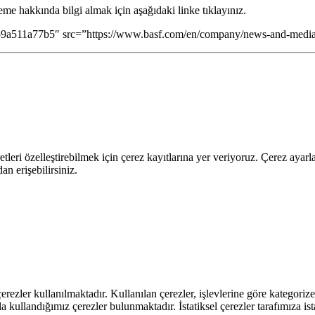
e hakkında bilgi almak için aşağıdaki linke tıklayınız.
a511a77b5″ src=”https://www.basf.com/en/company/news-and-media/n
leri özelleştirebilmek için çerez kayıtlarına yer veriyoruz. Çerez ayarları
n erişebilirsiniz.
rezler kullanılmaktadır. Kullanılan çerezler, işlevlerine göre kategorizel
rla kullandığımız çerezler bulunmaktadır. İstatiksel çerezler tarafımıza ist