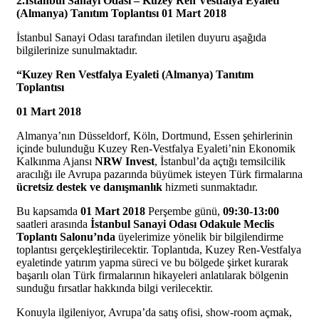
2.İstanbul Sanayi Odası – Kuzey Ren Vestfalya Eyaleti
(Almanya) Tanıtım Toplantısı
01 Mart 2018
İstanbul Sanayi Odası tarafından iletilen duyuru aşağıda
bilgilerinize sunulmaktadır.
“Kuzey Ren Vestfalya Eyaleti (Almanya) Tanıtım
Toplantısı
01 Mart 2018
Almanya’nın Düsseldorf, Köln, Dortmund, Essen şehirlerinin
içinde bulunduğu Kuzey Ren-Vestfalya Eyaleti’nin Ekonomik
Kalkınma Ajansı
NRW Invest
, İstanbul’da açtığı temsilcilik
aracılığı ile Avrupa pazarında büyümek isteyen Türk firmalarına
ücretsiz destek ve danışmanlık
hizmeti sunmaktadır.
Bu kapsamda
01 Mart 2018
Perşembe günü,
09:30-13:00
saatleri arasında
İstanbul Sanayi Odası Odakule Meclis
Toplantı Salonu’nda
üyelerimize yönelik bir bilgilendirme
toplantısı gerçekleştirilecektir. Toplantıda, Kuzey Ren-Vestfalya
eyaletinde yatırım yapma süreci ve bu bölgede şirket kurarak
başarılı olan Türk firmalarının hikayeleri anlatılarak bölgenin
sunduğu fırsatlar hakkında bilgi verilecektir.
Konuyla ilgileniyor, Avrupa’da satış ofisi, show-room açmak,