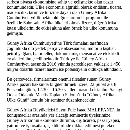
serbest piyasa ekonomisine sahip ve gelişmekte olan pazar
konumundadır. Ülke ekonomisi ağırlıklı olarak endüstri, ticaret,
madencilik, tarım ve turizme dayalı olan Güney Afrika
Cumhuriyeti yürütmekte olduğu ekonomik programı ile
özellikle Sahra-altı Afrika ülkeleri olmak üzere, diğer Afrika
kıtası ülkelerini de etkisi altına alan örnek bir ülke konumuna
gelmiştir.
Güney Afrika Cumhuriyeti’ne Türk firmaları tarafından
çoğunlukla oto yedek parça ve aksesuarları, motorlu taşıtlar,
petrol yağları, bakır teller, dokunmamış mensucat ve elektrikli
ev aletleri ihraç edilmektedir. Türkiye ile Güney Afrika
Cumhuriyeti arasında 2016 yılında gerçekleşen yaklaşık 1,450
milyar dolarlık ticaret hacmi ise potansiyelin oldukça altındadır.
Bu çerçevede, firmalarımızı önemli fırsatlar sunan Güney
Afrika pazarı hakkında bilgilendirmek üzere, 22 Şubat 2018
Perşembe günü, 12.30 – 16.30 saatleri arasında İstanbul Sanayi
Odası Odakule Meclis Toplantı Salonu’nda “Güney Afrika
Ülke Günü” konulu bir seminer düzenlenecektir.
Güney Afrika Büyükelçisi Sayın Pule Isaac MALEFANE’nin
konuşmacılar arasında yer alacağı seminerde üyelerimize,
Güney Afrika’nın ekonomik durumu, dış ticareti, pazar yapısı,
yatırım ve iş fırsatları, iş kültüründe dikkat edilmesi gereken