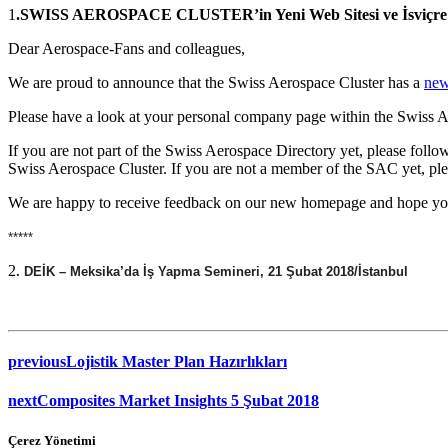
1
.SWISS AEROSPACE CLUSTER’in Yeni Web Sitesi
ve İsviçr
Dear Aerospace-Fans and colleagues,
We are proud to announce that the Swiss Aerospace Cluster has a
new
Please have a look at your personal company page within the Swiss 
If you are not part of the Swiss Aerospace Directory yet, please follow
Swiss Aerospace Cluster. If you are not a member of the SAC yet, plea
We are happy to receive feedback on our new homepage and hope yo
*****
2
. DEİK – Meksika’da İş Yapma Semineri, 21 Şubat 2018/İstanbul
previous
Lojistik Master Plan Hazırlıkları
next
Composites Market Insights 5 Şubat 2018
Çerez Yönetimi