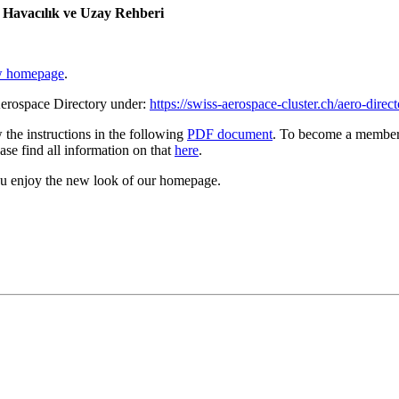
e Havacılık ve Uzay Rehberi
 homepage
.
Aerospace Directory under:
https://swiss-aerospace-cluster.ch/aero-direct
 the instructions in the following
PDF document
. To become a member 
se find all information on that
here
.
u enjoy the new look of our homepage.