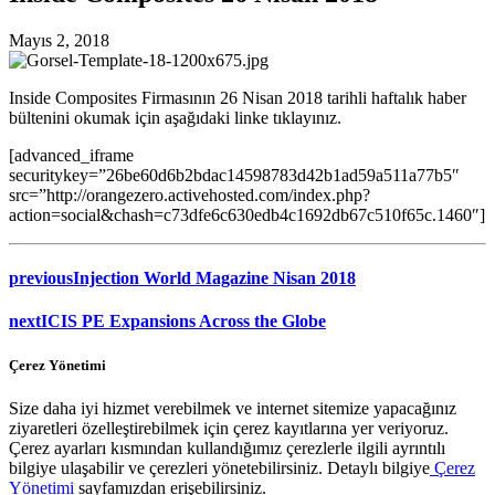
Mayıs 2, 2018
Inside Composites Firmasının 26 Nisan 2018 tarihli haftalık haber
bültenini okumak için aşağıdaki linke tıklayınız.
[advanced_iframe
securitykey=”26be60d6b2bdac14598783d42b1ad59a511a77b5″
src=”http://orangezero.activehosted.com/index.php?
action=social&chash=c73dfe6c630edb4c1692db67c510f65c.1460″]
previous
Injection World Magazine Nisan 2018
next
ICIS PE Expansions Across the Globe
Çerez Yönetimi
Size daha iyi hizmet verebilmek ve internet sitemize yapacağınız
ziyaretleri özelleştirebilmek için çerez kayıtlarına yer veriyoruz.
Çerez ayarları kısmından kullandığımız çerezlerle ilgili ayrıntılı
bilgiye ulaşabilir ve çerezleri yönetebilirsiniz. Detaylı bilgiye
Çerez
Yönetimi
sayfamızdan erişebilirsiniz.