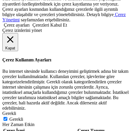
ziyaretleri özelleştirebilmek için çerez kayıtlarına yer veriyoruz.
Çerez ayarları kısmından kullandığımız çerezlerle ilgili ayrıntılı
bilgiye ulaşabilir ve çerezleri yönetebilirsiniz. Detaylı bilgiye
Çerez
Yönetimi
sayfamızdan erişebilirsiniz.
Çerez ayarları
Çerezleri Kabul Et
Çerez izinlerini yönet
Kapat
Çerez Kullanım Ayarları
Bu internet sitesinde kullanıcı deneyimini geliştirmek adına bir takım
çerezler kullanılmaktadır. Kullanılan çerezler, işlevlerine göre
kategorizelendirilmiştir. Gerekli olarak kategorilendirilen çerezler
internet sitesinin çalışması için zorunlu çerezlerdir. Ayrıca,
istatistiksel amaçlarla kullandığımız çerezler bulunmaktadır. İstatiksel
çerezler tarafımıza istatistiksel amaçlı bilgiler sağlamaktadır. Bu
çerezler, hali hazırda aktif değildir. Ancak dilerseniz aktif
edebilirsiniz.
Gerekli
Gerekli
Her Zaman Etkin
Çerez İsmi
Çerez Tanımı