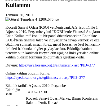
Kullanımı
Temmuz 30, 2019
Kocaeli Sanayi Odası (KSO) ve Denizbank A.Ş. işbirliği ile 1
Ağustos 2019, Perşembe günü “KOBİ’lerde Finansal Araçların
Etkin Kullanımı” konulu bir panel düzenlenecektir. Etkinlikte
KOBİ’lerin finansal talep ve ihtiyaçlarına cevap vermek ve özel
çözümler sunmak amaçlı forex, metal borsası ve özel bankacılık
ürünleri hakkında bilgiler paylaşılacaktır. Etkinliğe katılım
ücretsiz olup katılmak isteyenlerin aşağıda linki yer alan online
katılım bildirim formunu doldurmaları gerekmektedir.
Duyuru:
https://uye.kosano.org.tr/egitimicerik.asp?PID=377
Online katılım bildirim formu:
https://uye.kosano.org.tr/egitimbasvuru.asp?PID=377
Etkinlik tarihi
1 Ağustos 2019, Perşembe
Etkinliğin
14.00 – 17.30
saati
Kocaeli Sanayi Odası Merkez Binası Konferans
Salonu, İzmit, Kocaeli