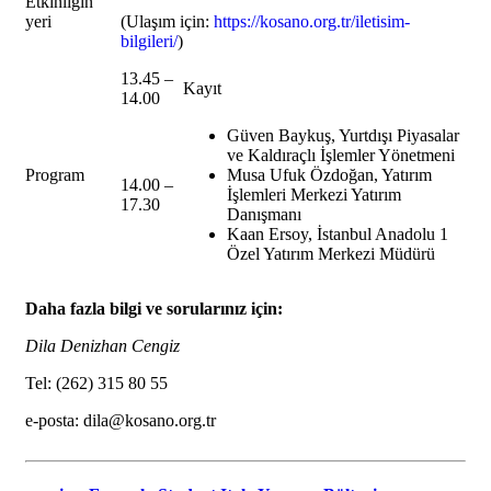
Etkinliğin
yeri
(Ulaşım için:
https://kosano.org.tr/iletisim-
bilgileri/
)
13.45 –
Kayıt
14.00
Güven Baykuş, Yurtdışı Piyasalar
ve Kaldıraçlı İşlemler Yönetmeni
Program
Musa Ufuk Özdoğan, Yatırım
14.00 –
İşlemleri Merkezi Yatırım
17.30
Danışmanı
Kaan Ersoy, İstanbul Anadolu 1
Özel Yatırım Merkezi Müdürü
Daha fazla bilgi ve sorularınız için:
Dila Denizhan Cengiz
Tel: (262) 315 80 55
e-posta: dila@kosano.org.tr