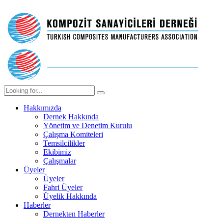
Hakkımızda
Dernek Hakkında
Yönetim ve Denetim Kurulu
Çalışma Komiteleri
Temsilcilikler
Ekibimiz
Çalışmalar
Üyeler
Üyeler
Fahri Üyeler
Üyelik Hakkında
Haberler
Dernekten Haberler