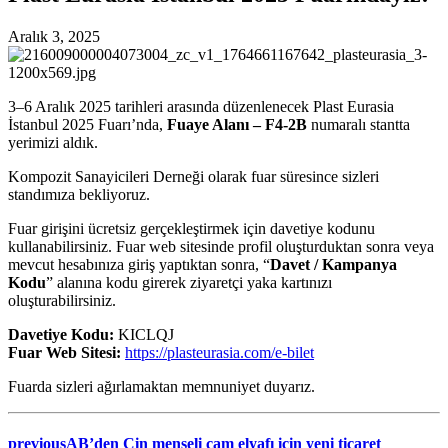
Aralık 3, 2025
3–6 Aralık 2025 tarihleri arasında düzenlenecek Plast Eurasia
İstanbul 2025 Fuarı’nda,
Fuaye Alanı – F4-2B
numaralı stantta
yerimizi aldık.
Kompozit Sanayicileri Derneği olarak fuar süresince sizleri
standımıza bekliyoruz.
Fuar girişini ücretsiz gerçekleştirmek için davetiye kodunu
kullanabilirsiniz. Fuar web sitesinde profil oluşturduktan sonra veya
mevcut hesabınıza giriş yaptıktan sonra, “
Davet / Kampanya
Kodu
” alanına kodu girerek ziyaretçi yaka kartınızı
oluşturabilirsiniz.
Davetiye Kodu:
KICLQJ
Fuar Web Sitesi:
https://plasteurasia.com/e-bilet
Fuarda sizleri ağırlamaktan memnuniyet duyarız.
previous
AB’den Çin menşeli cam elyafı için yeni ticaret