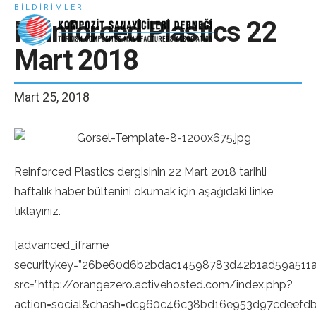
BILDIRIMLER
E-Bülten - Dergi Üyeliği
Reinforced Plastics 22
Abone Ol
Mart 2018
Mart 25, 2018
Reinforced Plastics dergisinin 22 Mart 2018 tarihli
haftalık haber bültenini okumak için aşağıdaki linke
tıklayınız.
[advanced_iframe
securitykey=”26be60d6b2bdac14598783d42b1ad59a511
src=”http://orangezero.activehosted.com/index.php?
action=social&chash=dc960c46c38bd16e953d97cdeefdb