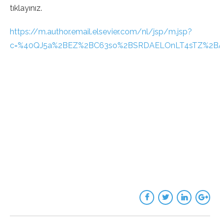
tıklayınız.
https://m.author.email.elsevier.com/nl/jsp/m.jsp?
c=%40QJ5a%2BEZ%2BC63so%2BSRDAELOnLT4sTZ%2B