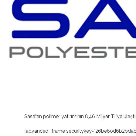
Sasa’nın polimer yatırımının 8,46 Milyar TL’ye ulaştı
[advanced_iframe securitykey=”26be60d6b2bdac1