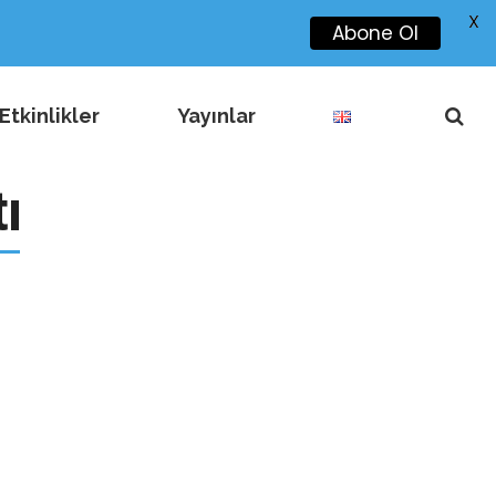
X
Abone Ol
Etkinlikler
Yayınlar
ı