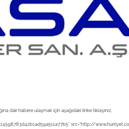
ğına dair habere ulaşmak için aşağıdaki linke tıklayınız.
4598783d42b1ad59a511a77b5″ src=”http://www.hurriyet.com