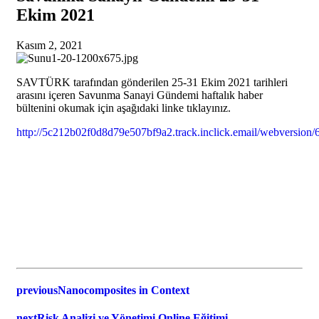
Ekim 2021
Kasım 2, 2021
SAVTÜRK tarafından gönderilen 25-31 Ekim 2021 tarihleri
arasını içeren Savunma Sanayi Gündemi haftalık haber
bültenini okumak için aşağıdaki linke tıklayınız.
http://5c212b02f0d8d79e507bf9a2.track.inclick.email/webvers
previous
Nanocomposites in Context
next
Risk Analizi ve Yönetimi Online Eğitimi