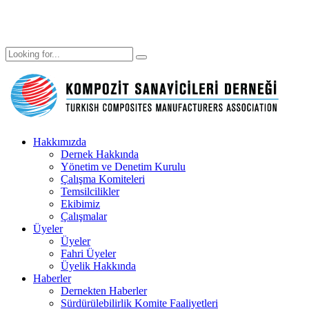
Hakkımızda
Dernek Hakkında
Yönetim ve Denetim Kurulu
Çalışma Komiteleri
Temsilcilikler
Ekibimiz
Çalışmalar
Üyeler
Üyeler
Fahri Üyeler
Üyelik Hakkında
Haberler
Dernekten Haberler
Sürdürülebilirlik Komite Faaliyetleri