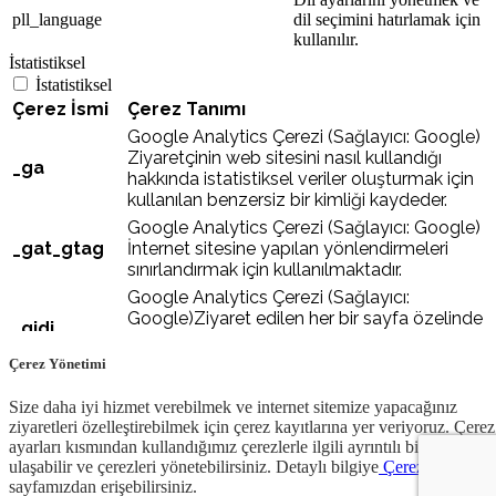
pll_language
dil seçimini hatırlamak için
kullanılır.
İstatistiksel
İstatistiksel
Çerez İsmi
Çerez Tanımı
Google Analytics Çerezi (Sağlayıcı: Google)
Ziyaretçinin web sitesini nasıl kullandığı
_ga
hakkında istatistiksel veriler oluşturmak için
kullanılan benzersiz bir kimliği kaydeder.
Google Analytics Çerezi (Sağlayıcı: Google)
_gat_gtag
İnternet sitesine yapılan yönlendirmeleri
sınırlandırmak için kullanılmaktadır.
Google Analytics Çerezi (Sağlayıcı:
Google)Ziyaret edilen her bir sayfa özelinde
_gidi
benzersiz bir değer atamak amacıyla
kullanılmaktadır.
Çerez Yönetimi
KAYDET & ONAYLA
Size daha iyi hizmet verebilmek ve internet sitemize yapacağınız
E-Bülten - Dergi Üyeliği
ziyaretleri özelleştirebilmek için çerez kayıtlarına yer veriyoruz. Çerez
ayarları kısmından kullandığımız çerezlerle ilgili ayrıntılı bilgiye
ulaşabilir ve çerezleri yönetebilirsiniz. Detaylı bilgiye
Çerez Yönetimi
Abone Ol
sayfamızdan erişebilirsiniz.