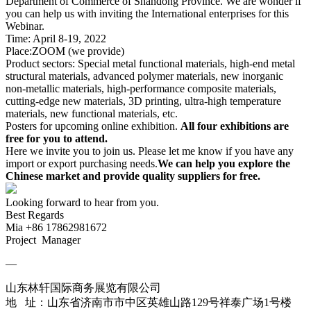
Department of Commerce of Shandong Province. We are wonder if
you can help us with inviting the International enterprises for this
Webinar.
Time: April 8-19, 2022
Place:ZOOM (we provide)
Product sectors:
Special metal functional materials, high-end metal
structural materials, advanced polymer materials, new inorganic
non-metallic materials, high-performance composite materials,
cutting-edge new materials, 3D printing, ultra-high temperature
materials, new functional materials, etc.
Posters for upcoming online exhibition.
All four exhibitions are
free for you to attend.
Here we invite you to join us.
Please let me know if you have any
import or export purchasing needs.
We
can help you explore the
Chinese market and provide quality suppliers for free.
Looking forward to hear from you.
Best Regards
Mia +86 17862981672
Project
Manager
—
山东林轩国际商务展览有限公司
地 址：山东省济南市市中区英雄山路129号祥泰广场1号楼