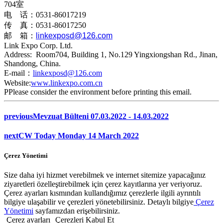
704室
电 话：0531-86017219
传 真：0531-86017250
邮 箱：
linkexposd@126.com
Link Expo Corp. Ltd.
Address: Room704, Building 1, No.129 Yingxiongshan Rd., Jinan,
Shandong, China.
E-mail：
linkexposd@126.com
Website:
www.linkexpo.com.cn
PPlease consider the environment before printing this email.
previous
Mevzuat Bülteni 07.03.2022 - 14.03.2022
next
CW Today Monday 14 March 2022
Çerez Yönetimi
Size daha iyi hizmet verebilmek ve internet sitemize yapacağınız
ziyaretleri özelleştirebilmek için çerez kayıtlarına yer veriyoruz.
Çerez ayarları kısmından kullandığımız çerezlerle ilgili ayrıntılı
bilgiye ulaşabilir ve çerezleri yönetebilirsiniz. Detaylı bilgiye
Çerez
Yönetimi
sayfamızdan erişebilirsiniz.
Çerez ayarları
Çerezleri Kabul Et