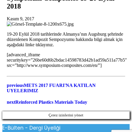
2018
Kasım 9, 2017
19-20 Eylül 2018 tarihlerinde Almanya’nın Augsburg şehrinde
düzenlenen Kompozit Sempozyumu hakkında bilgi almak için
aşağıdaki linke tıklayınız.
[advanced_iframe
securitykey=”26be60d6b2bdac14598783d42b1ad59a511a77b5″
src=”http://www.symposium-composites.com/en/”]
previous
METS 2017 FUARI'NA KATILAN
UYELERIMIZ
next
Reinforced Plastics Materials Today
Çerez izinlerini yönet
E-Bülten - Dergi Üyeliği