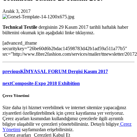
Aralık 3, 2017
Technical Textile
dergisinin 29 Kasım 2017 tarihli haftalık haber
bültenini okumak için aşağıdaki linke tıklayınız.
[advanced_iframe
securitykey=”26be60d6b2bdac14598783d42b1ad59a511a77b5″
src=”http://www.fibre2fashion.com/services/mailer/ttnewsletter/2017
previous
KİMYASAL FORUM Dergisi Kasım 2017
next
Composite-Expo 2018 Exhibition
Çerez Yönetimi
Size daha iyi hizmet verebilmek ve internet sitemize yapacağınız
ziyaretleri özelleştirebilmek için çerez kayıtlarına yer veriyoruz.
Çerez ayarları kısmından kullandığımız çerezlerle ilgili ayrıntılı
bilgiye ulaşabilir ve çerezleri yönetebilirsiniz. Detaylı bilgiye
Çerez
Yönetimi
sayfamızdan erişebilirsiniz.
Çerez ayarları
Çerezleri Kabul Et