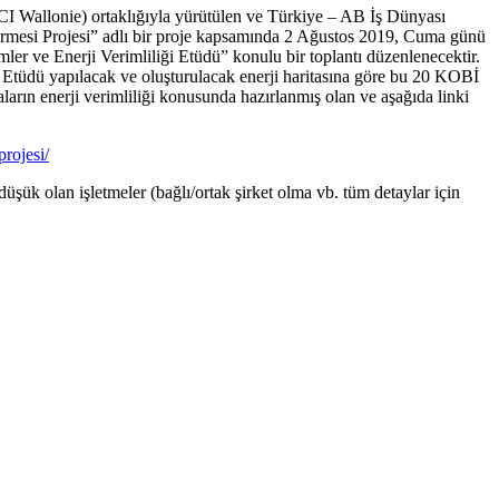
 Wallonie) ortaklığıyla yürütülen ve Türkiye – AB İş Dünyası
rmesi Projesi” adlı bir proje kapsamında 2 Ağustos 2019, Cuma günü
er ve Enerji Verimliliği Etüdü” konulu bir toplantı düzenlenecektir.
 Etüdü yapılacak ve oluşturulacak enerji haritasına göre bu 20 KOBİ
arın enerji verimliliği konusunda hazırlanmış olan ve aşağıda linki
projesi/
şük olan işletmeler (bağlı/ortak şirket olma vb. tüm detaylar için