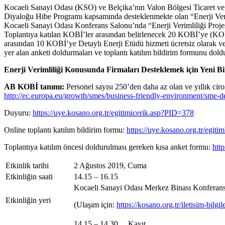
Kocaeli Sanayi Odası (KSO) ve Belçika’nın Valon Bölgesi Ticaret v
Diyaloğu Hibe Programı kapsamında desteklenmekte olan “Enerji Veri
Kocaeli Sanayi Odası Konferans Salonu’nda “Enerji Verimliliği Projesi
Toplantıya katılan KOBİ’ler arasından belirlenecek 20 KOBİ’ye (KOBİ 
arasından 10 KOBİ’ye Detaylı Enerji Etüdü hizmeti ücretsiz olarak ver
yer alan anketi doldurmaları ve toplantı katılım bildirim formunu dold
Enerji Verimliliği Konusunda Firmaları Desteklemek için Yeni Bir
AB KOBİ tanımı:
Personel sayısı 250’den daha az olan ve yıllık cir
http://ec.europa.eu/growth/smes/business-friendly-environment/sme-d
Duyuru:
https://uye.kosano.org.tr/egitimicerik.asp?PID=378
Online toplantı katılım bildirim formu:
https://uye.kosano.org.tr/egi
Toplantıya katılım öncesi doldurulması gereken kısa anket formu:
htt
Etkinlik tarihi
2 Ağustos 2019, Cuma
Etkinliğin saati
14.15 – 16.15
Kocaeli Sanayi Odası Merkez Binası Konferans 
Etkinliğin yeri
(Ulaşım için:
https://kosano.org.tr/iletisim-bilgile
14.15 – 14.30
Kayıt