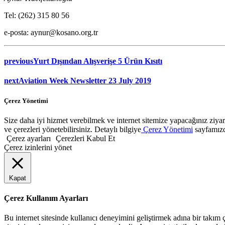
Tel: (262) 315 80 56
e-posta: aynur@kosano.org.tr
previous
Yurt Dışından Alışverişe 5 Ürün Kısıtı
next
Aviation Week Newsletter 23 July 2019
Çerez Yönetimi
Size daha iyi hizmet verebilmek ve internet sitemize yapacağınız ziyaret
ve çerezleri yönetebilirsiniz. Detaylı bilgiye
Çerez Yönetimi
sayfamızda
Çerez ayarları
Çerezleri Kabul Et
Çerez izinlerini yönet
Kapat
Çerez Kullanım Ayarları
Bu internet sitesinde kullanıcı deneyimini geliştirmek adına bir takım çe