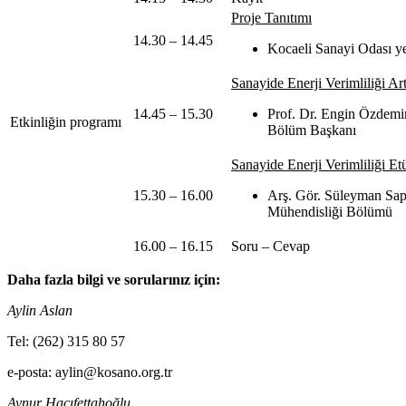
Proje Tanıtımı
14.30 – 14.45
Kocaeli Sanayi Odası yet
Sanayide Enerji Verimliliği Art
14.45 – 15.30
Prof. Dr. Engin Özdemir,
Etkinliğin programı
Bölüm Başkanı
Sanayide Enerji Verimliliği Et
15.30 – 16.00
Arş. Gör. Süleyman Sapm
Mühendisliği Bölümü
16.00 – 16.15
Soru – Cevap
Daha fazla bilgi ve sorularınız için:
Aylin Aslan
Tel: (262) 315 80 57
e-posta: aylin@kosano.org.tr
Aynur Hacıfettahoğlu