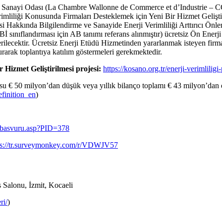
e Sanayi Odası (La Chambre Wallonne de Commerce et d’Industrie – CCI
mliliği Konusunda Firmaları Desteklemek için Yeni Bir Hizmet Gelişti
 Hakkında Bilgilendirme ve Sanayide Enerji Verimliliği Arttırıcı Önleml
sınıflandırması için AB tanımı referans alınmıştır) ücretsiz Ön Enerji
ilecektir. Ücretsiz Enerji Etüdü Hizmetinden yararlanmak isteyen firmal
urarak toplantıya katılım göstermeleri gerekmektedir.
 Hizmet Geliştirilmesi projesi:
https://kosano.org.tr/enerji-verimliligi-
osu € 50 milyon’dan düşük veya yıllık bilanço toplamı € 43 milyon’dan dü
efinition_en
)
timbasvuru.asp?PID=378
ps://tr.surveymonkey.com/r/VDWJV57
Salonu, İzmit, Kocaeli
ri/
)