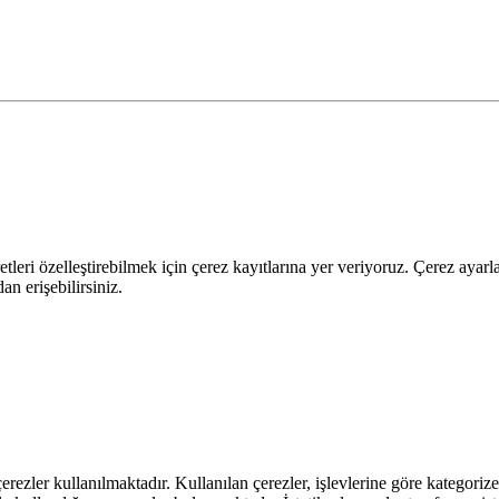
leri özelleştirebilmek için çerez kayıtlarına yer veriyoruz. Çerez ayarları
n erişebilirsiniz.
rezler kullanılmaktadır. Kullanılan çerezler, işlevlerine göre kategorizel