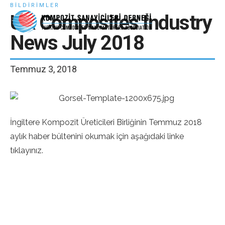
BILDIRIMLER
E-Bülten - Dergi Üyeliği
UK Composites Industry
Abone Ol
News July 2018
Temmuz 3, 2018
İngiltere Kompozit Üreticileri Birliğinin Temmuz 2018
aylık haber bültenini okumak için aşağıdaki linke
tıklayınız.