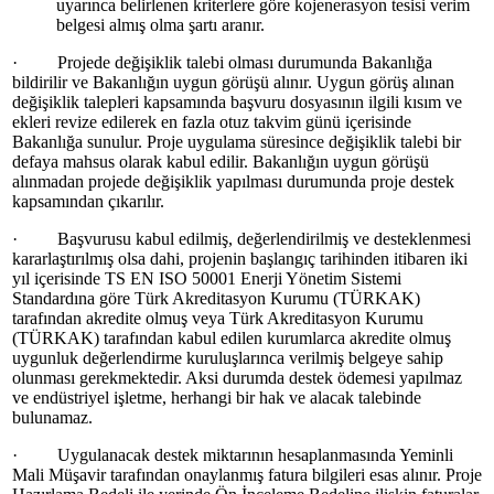
uyarınca belirlenen kriterlere göre kojenerasyon tesisi verim
belgesi almış olma şartı aranır.
· Projede değişiklik talebi olması durumunda Bakanlığa
bildirilir ve Bakanlığın uygun görüşü alınır. Uygun görüş alınan
değişiklik talepleri kapsamında başvuru dosyasının ilgili kısım ve
ekleri revize edilerek en fazla otuz takvim günü içerisinde
Bakanlığa sunulur. Proje uygulama süresince değişiklik talebi bir
defaya mahsus olarak kabul edilir. Bakanlığın uygun görüşü
alınmadan projede değişiklik yapılması durumunda proje destek
kapsamından çıkarılır.
· Başvurusu kabul edilmiş, değerlendirilmiş ve desteklenmesi
kararlaştırılmış olsa dahi, projenin başlangıç tarihinden itibaren iki
yıl içerisinde TS EN ISO 50001 Enerji Yönetim Sistemi
Standardına göre Türk Akreditasyon Kurumu (TÜRKAK)
tarafından akredite olmuş veya Türk Akreditasyon Kurumu
(TÜRKAK) tarafından kabul edilen kurumlarca akredite olmuş
uygunluk değerlendirme kuruluşlarınca verilmiş belgeye sahip
olunması gerekmektedir. Aksi durumda destek ödemesi yapılmaz
ve endüstriyel işletme, herhangi bir hak ve alacak talebinde
bulunamaz.
· Uygulanacak destek miktarının hesaplanmasında Yeminli
Mali Müşavir tarafından onaylanmış fatura bilgileri esas alınır. Proje