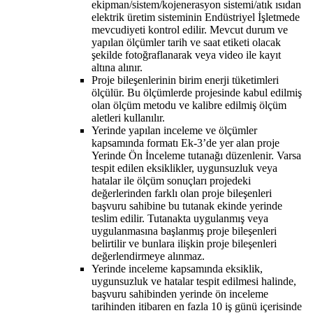
ekipman/sistem/kojenerasyon sistemi/atık ısıdan
elektrik üretim sisteminin Endüstriyel İşletmede
mevcudiyeti kontrol edilir. Mevcut durum ve
yapılan ölçümler tarih ve saat etiketi olacak
şekilde fotoğraflanarak veya video ile kayıt
altına alınır.
Proje bileşenlerinin birim enerji tüketimleri
ölçülür. Bu ölçümlerde projesinde kabul edilmiş
olan ölçüm metodu ve kalibre edilmiş ölçüm
aletleri kullanılır.
Yerinde yapılan inceleme ve ölçümler
kapsamında formatı Ek-3’de yer alan proje
Yerinde Ön İnceleme tutanağı düzenlenir. Varsa
tespit edilen eksiklikler, uygunsuzluk veya
hatalar ile ölçüm sonuçları projedeki
değerlerinden farklı olan proje bileşenleri
başvuru sahibine bu tutanak ekinde yerinde
teslim edilir. Tutanakta uygulanmış veya
uygulanmasına başlanmış proje bileşenleri
belirtilir ve bunlara ilişkin proje bileşenleri
değerlendirmeye alınmaz.
Yerinde inceleme kapsamında eksiklik,
uygunsuzluk ve hatalar tespit edilmesi halinde,
başvuru sahibinden yerinde ön inceleme
tarihinden itibaren en fazla 10 iş günü içerisinde