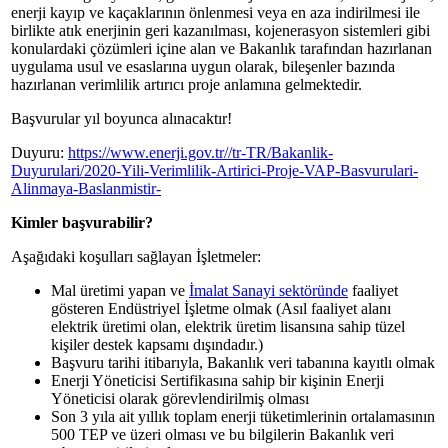
enerji kayıp ve kaçaklarının önlenmesi veya en aza indirilmesi ile
birlikte atık enerjinin geri kazanılması, kojenerasyon sistemleri gibi
konulardaki çözümleri içine alan ve Bakanlık tarafından hazırlanan
uygulama usul ve esaslarına uygun olarak, bileşenler bazında
hazırlanan verimlilik artırıcı proje anlamına gelmektedir.
Başvurular yıl boyunca alınacaktır!
Duyuru:
https://www.enerji.gov.tr//tr-TR/Bakanlik-
Duyurulari/2020-Yili-Verimlilik-Artirici-Proje-VAP-Basvurulari-
Alinmaya-Baslanmistir-
Kimler başvurabilir?
Aşağıdaki koşulları sağlayan İşletmeler:
Mal üretimi yapan ve
İmalat Sanayi sektöründe
faaliyet
gösteren Endüstriyel İşletme olmak (Asıl faaliyet alanı
elektrik üretimi olan, elektrik üretim lisansına sahip tüzel
kişiler destek kapsamı dışındadır.)
Başvuru tarihi itibarıyla, Bakanlık veri tabanına kayıtlı olmak
Enerji Yöneticisi Sertifikasına sahip bir kişinin Enerji
Yöneticisi olarak görevlendirilmiş olması
Son 3 yıla ait yıllık toplam enerji tüketimlerinin ortalamasının
500 TEP ve üzeri olması ve bu bilgilerin Bakanlık veri