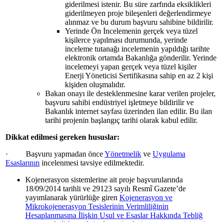
giderilmesi istenir. Bu süre zarfında eksiklikleri
giderilmeyen proje bileşenleri değerlendirmeye
alınmaz ve bu durum başvuru sahibine bildirilir.
Yerinde Ön İncelemenin gerçek veya tüzel
kişilerce yapılması durumunda, yerinde
inceleme tutanağı incelemenin yapıldığı tarihte
elektronik ortamda Bakanlığa gönderilir. Yerinde
incelemeyi yapan gerçek veya tüzel kişiler
Enerji Yöneticisi Sertifikasına sahip en az 2 kişi
kişiden oluşmalıdır.
Bakan onayı ile desteklenmesine karar verilen projeler,
başvuru sahibi endüstriyel işletmeye bildirilir ve
Bakanlık internet sayfası üzerinden ilan edilir. Bu ilan
tarihi projenin başlangıç tarihi olarak kabul edilir.
Dikkat edilmesi gereken hususlar:
· Başvuru yapmadan önce
Yönetmelik
ve
Uygulama
Esaslarının
incelenmesi tavsiye edilmektedir.
Kojenerasyon sistemlerine ait proje başvurularında
18/09/2014 tarihli ve 29123 sayılı Resmî Gazete’de
yayımlanarak yürürlüğe giren
Kojenerasyon ve
Mikrokojenerasyon Tesislerinin Verimliliğinin
Hesaplanmasına İlişkin Usul ve Esaslar Hakkında Tebliğ