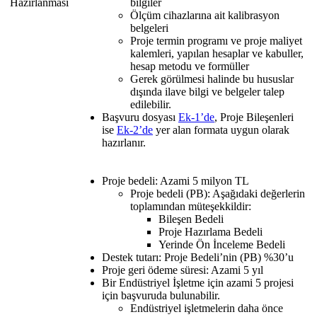
Hazırlanması
bilgiler
Ölçüm cihazlarına ait kalibrasyon
belgeleri
Proje termin programı ve proje maliyet
kalemleri, yapılan hesaplar ve kabuller,
hesap metodu ve formüller
Gerek görülmesi halinde bu hususlar
dışında ilave bilgi ve belgeler talep
edilebilir.
Başvuru dosyası
Ek-1’de
, Proje Bileşenleri
ise
Ek-2’de
yer alan formata uygun olarak
hazırlanır.
Proje bedeli: Azami 5 milyon TL
Proje bedeli (PB): Aşağıdaki değerlerin
toplamından müteşekkildir:
Bileşen Bedeli
Proje Hazırlama Bedeli
Yerinde Ön İnceleme Bedeli
Destek tutarı: Proje Bedeli’nin (PB) %30’u
Proje geri ödeme süresi: Azami 5 yıl
Bir Endüstriyel İşletme için azami 5 projesi
için başvuruda bulunabilir.
Endüstriyel işletmelerin daha önce