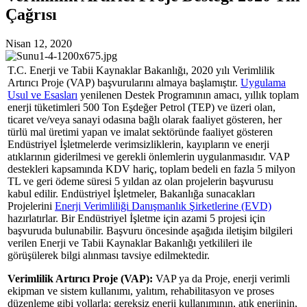
Çağrısı
Nisan 12, 2020
T.C. Enerji ve Tabii Kaynaklar Bakanlığı, 2020 yılı Verimlilik
Artırıcı Proje (VAP) başvurularını almaya başlamıştır.
Uygulama
Usul ve Esasları
yenilenen Destek Programının amacı, yıllık toplam
enerji tüketimleri 500 Ton Eşdeğer Petrol (TEP) ve üzeri olan,
ticaret ve/veya sanayi odasına bağlı olarak faaliyet gösteren, her
türlü mal üretimi yapan ve imalat sektöründe faaliyet gösteren
Endüstriyel İşletmelerde verimsizliklerin, kayıpların ve enerji
atıklarının giderilmesi ve gerekli önlemlerin uygulanmasıdır. VAP
destekleri kapsamında KDV hariç, toplam bedeli en fazla 5 milyon
TL ve geri ödeme süresi 5 yıldan az olan projelerin başvurusu
kabul edilir. Endüstriyel İşletmeler, Bakanlığa sunacakları
Projelerini
Enerji Verimliliği Danışmanlık Şirketlerine (EVD)
hazırlatırlar. Bir Endüstriyel İşletme için azami 5 projesi için
başvuruda bulunabilir. Başvuru öncesinde aşağıda iletişim bilgileri
verilen Enerji ve Tabii Kaynaklar Bakanlığı yetkilileri ile
görüşülerek bilgi alınması tavsiye edilmektedir.
Verimlilik Artırıcı Proje (VAP):
VAP ya da Proje, enerji verimli
ekipman ve sistem kullanımı, yalıtım, rehabilitasyon ve proses
düzenleme gibi yollarla; gereksiz enerji kullanımının, atık enerjinin,