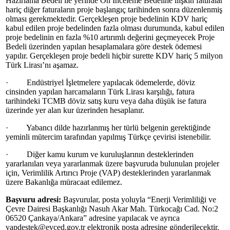
Hazırlama Bedeli ile yerinde Ön İnceleme Bedeline ilişkin faturalar
hariç diğer faturaların proje başlangıç tarihinden sonra düzenlenmiş
olması gerekmektedir. Gerçekleşen proje bedelinin KDV hariç
kabul edilen proje bedelinden fazla olması durumunda, kabul edilen
proje bedelinin en fazla %10 artırımlı değerini geçmeyecek Proje
Bedeli üzerinden yapılan hesaplamalara göre destek ödemesi
yapılır. Gerçekleşen proje bedeli hiçbir surette KDV hariç 5 milyon
Türk Lirası’nı aşamaz.
· Endüstriyel İşletmelere yapılacak ödemelerde, döviz
cinsinden yapılan harcamaların Türk Lirası karşılığı, fatura
tarihindeki TCMB döviz satış kuru veya daha düşük ise fatura
üzerinde yer alan kur üzerinden hesaplanır.
· Yabancı dilde hazırlanmış her türlü belgenin gerektiğinde
yeminli mütercim tarafından yapılmış Türkçe çevirisi istenebilir.
· Diğer kamu kurum ve kuruluşlarının desteklerinden
yararlanılan veya yararlanmak üzere başvuruda bulunulan projeler
için, Verimlilik Artırıcı Proje (VAP) desteklerinden yararlanmak
üzere Bakanlığa müracaat edilemez.
Başvuru adresi:
Başvurular, posta yoluyla “Enerji Verimliliği ve
Çevre Dairesi Başkanlığı Nasuh Akar Mah. Türkocağı Cad. No:2
06520 Çankaya/Ankara” adresine yapılacak ve ayrıca
vapdestek@evced.gov.tr elektronik posta adresine gönderilecektir.