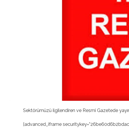
Sektörümüzü ilgilendiren ve Resmi Gazetede yayınlan
[advanced_iframe securitykey=”26be60d6b2bdac