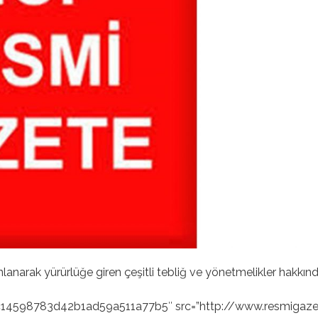
arak yürürlüğe giren çeşitli tebliğ ve yönetmelikler hakkında bi
14598783d42b1ad59a511a77b5″ src=”http://www.resmigazete