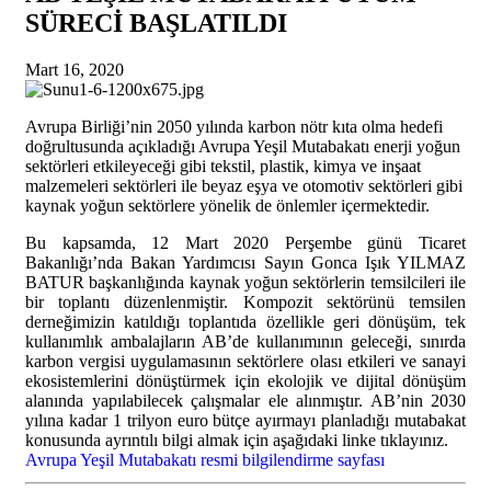
SÜRECİ BAŞLATILDI
Mart 16, 2020
Avrupa Birliği’nin 2050 yılında karbon nötr kıta olma hedefi
doğrultusunda açıkladığı Avrupa Yeşil Mutabakatı enerji yoğun
sektörleri etkileyeceği gibi tekstil, plastik, kimya ve inşaat
malzemeleri sektörleri ile beyaz eşya ve otomotiv sektörleri gibi
kaynak yoğun sektörlere yönelik de önlemler içermektedir.
Bu kapsamda, 12 Mart 2020 Perşembe günü Ticaret
Bakanlığı’nda Bakan Yardımcısı Sayın Gonca Işık YILMAZ
BATUR başkanlığında kaynak yoğun sektörlerin temsilcileri ile
bir toplantı düzenlenmiştir. Kompozit sektörünü temsilen
derneğimizin katıldığı toplantıda özellikle geri dönüşüm, tek
kullanımlık ambalajların AB’de kullanımının geleceği, sınırda
karbon vergisi uygulamasının sektörlere olası etkileri ve sanayi
ekosistemlerini dönüştürmek için ekolojik ve dijital dönüşüm
alanında yapılabilecek çalışmalar ele alınmıştır. AB’nin 2030
yılına kadar 1 trilyon euro bütçe ayırmayı planladığı mutabakat
konusunda ayrıntılı bilgi almak için aşağıdaki linke tıklayınız.
Avrupa Yeşil Mutabakatı resmi bilgilendirme sayfası