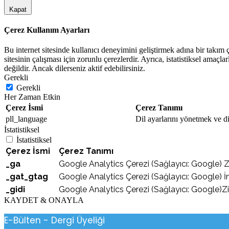
Kapat
Çerez Kullanım Ayarları
Bu internet sitesinde kullanıcı deneyimini geliştirmek adına bir takım çe
sitesinin çalışması için zorunlu çerezlerdir. Ayrıca, istatistiksel amaçla
değildir. Ancak dilerseniz aktif edebilirsiniz.
Gerekli
Gerekli
Her Zaman Etkin
Çerez İsmi
Çerez Tanımı
pll_language
Dil ayarlarını yönetmek ve dil
İstatistiksel
İstatistiksel
Çerez İsmi
Çerez Tanımı
_ga
Google Analytics Çerezi (Sağlayıcı: Google) Ziya
_gat_gtag
Google Analytics Çerezi (Sağlayıcı: Google) İnt
_gidi
Google Analytics Çerezi (Sağlayıcı: Google)Zi
KAYDET & ONAYLA
E-Bülten - Dergi Üyeliği