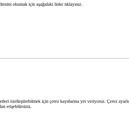
enini okumak için aşağıdaki linke tıklayınız.
leri özelleştirebilmek için çerez kayıtlarına yer veriyoruz. Çerez ayarları
n erişebilirsiniz.