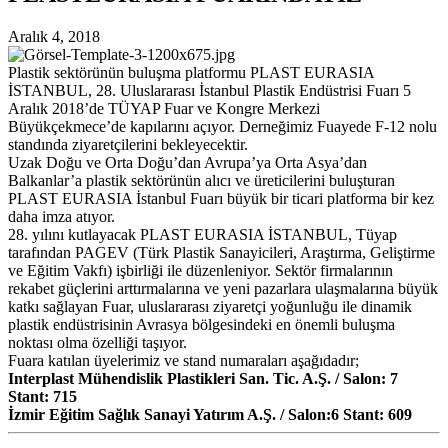
Aralık 4, 2018
Plastik sektörünün buluşma platformu PLAST EURASIA
İSTANBUL, 28. Uluslararası İstanbul Plastik Endüstrisi Fuarı 5
Aralık 2018’de TÜYAP Fuar ve Kongre Merkezi
Büyükçekmece’de kapılarını açıyor. Derneğimiz Fuayede F-12 nolu
standında ziyaretçilerini bekleyecektir.
Uzak Doğu ve Orta Doğu’dan Avrupa’ya Orta Asya’dan
Balkanlar’a plastik sektörünün alıcı ve üreticilerini buluşturan
PLAST EURASIA İstanbul Fuarı büyük bir ticari platforma bir kez
daha imza atıyor.
28. yılını kutlayacak PLAST EURASIA İSTANBUL, Tüyap
tarafından PAGEV (Türk Plastik Sanayicileri, Araştırma, Geliştirme
ve Eğitim Vakfı) işbirliği ile düzenleniyor. Sektör firmalarının
rekabet güçlerini arttırmalarına ve yeni pazarlara ulaşmalarına büyük
katkı sağlayan Fuar, uluslararası ziyaretçi yoğunluğu ile dinamik
plastik endüstrisinin Avrasya bölgesindeki en önemli buluşma
noktası olma özelliği taşıyor.
Fuara katılan üyelerimiz ve stand numaraları aşağıdadır;
Interplast Mühendislik Plastikleri San. Tic. A.Ş. / Salon: 7
Stant: 715
İzmir Eğitim Sağlık Sanayi Yatırım A.Ş. / Salon:6 Stant: 609