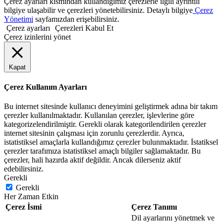
Çerez ayarları kısmından kullandığımız çerezlerle ilgili ayrıntılı
bilgiye ulaşabilir ve çerezleri yönetebilirsiniz. Detaylı bilgiye
Çerez
Yönetimi
sayfamızdan erişebilirsiniz.
Çerez ayarları
Çerezleri Kabul Et
Çerez izinlerini yönet
Kapat
Çerez Kullanım Ayarları
Bu internet sitesinde kullanıcı deneyimini geliştirmek adına bir takım
çerezler kullanılmaktadır. Kullanılan çerezler, işlevlerine göre
kategorizelendirilmiştir. Gerekli olarak kategorilendirilen çerezler
internet sitesinin çalışması için zorunlu çerezlerdir. Ayrıca,
istatistiksel amaçlarla kullandığımız çerezler bulunmaktadır. İstatiksel
çerezler tarafımıza istatistiksel amaçlı bilgiler sağlamaktadır. Bu
çerezler, hali hazırda aktif değildir. Ancak dilerseniz aktif
edebilirsiniz.
Gerekli
Gerekli
Her Zaman Etkin
Çerez İsmi
Çerez Tanımı
Dil ayarlarını yönetmek ve