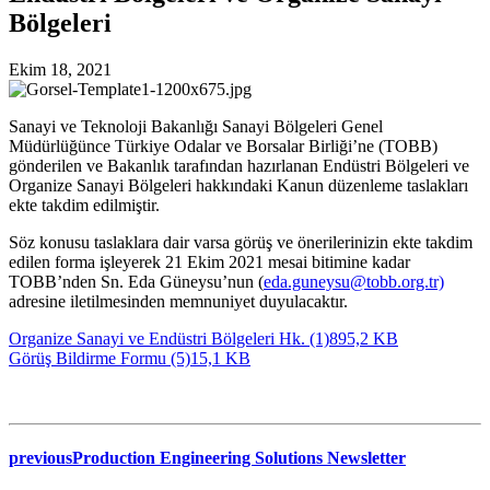
Bölgeleri
Ekim 18, 2021
Sanayi ve Teknoloji Bakanlığı Sanayi Bölgeleri Genel
Müdürlüğünce Türkiye Odalar ve Borsalar Birliği’ne (TOBB)
gönderilen ve Bakanlık tarafından hazırlanan Endüstri Bölgeleri ve
Organize Sanayi Bölgeleri hakkındaki Kanun düzenleme taslakları
ekte takdim edilmiştir.
Söz konusu taslaklara dair varsa görüş ve önerilerinizin ekte takdim
edilen forma işleyerek 21 Ekim 2021 mesai bitimine kadar
TOBB’nden Sn. Eda Güneysu’nun (
eda.guneysu@tobb.org.tr)
adresine iletilmesinden memnuniyet duyulacaktır.
Organize Sanayi ve Endüstri Bölgeleri Hk. (1)
895,2 KB
Görüş Bildirme Formu (5)
15,1 KB
previous
Production Engineering Solutions Newsletter