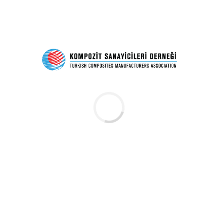
BILDIRIMLER
Reinforced Plastics
Materials Today
Aralık 20, 2017
Reinforced Plastics dergisinin 19 Aralık 2017 tarihli
haftalık haber bültenini okumak için aşağıdaki linke
tıklayınız.
[advanced_iframe
securitykey=”26be60d6b2bdac14598783d42b1ad59a511
src=”https://communications.elsevier.com/nl/jsp/m.jsp?
c=%400KaI52huIIry71wlAnJ1glgX8VaFA0aKqm8p%2FNp