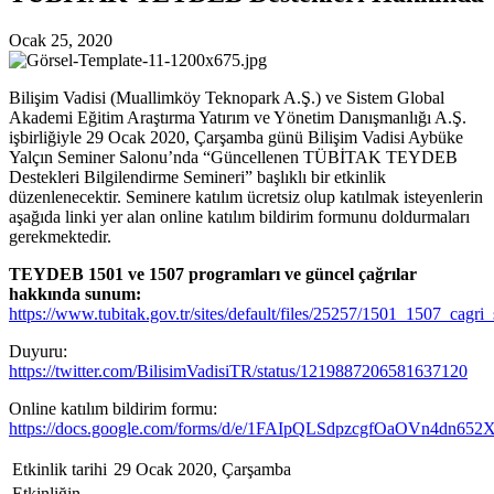
Ocak 25, 2020
Bilişim Vadisi (Muallimköy Teknopark A.Ş.) ve Sistem Global
Akademi Eğitim Araştırma Yatırım ve Yönetim Danışmanlığı A.Ş.
işbirliğiyle 29 Ocak 2020, Çarşamba günü Bilişim Vadisi Aybüke
Yalçın Seminer Salonu’nda “Güncellenen TÜBİTAK TEYDEB
Destekleri Bilgilendirme Semineri” başlıklı bir etkinlik
düzenlenecektir. Seminere katılım ücretsiz olup katılmak isteyenlerin
aşağıda linki yer alan online katılım bildirim formunu doldurmaları
gerekmektedir.
TEYDEB 1501 ve 1507 programları ve güncel çağrılar
hakkında sunum:
https://www.tubitak.gov.tr/sites/default/files/25257/1501_1507_cagri_
Duyuru:
https://twitter.com/BilisimVadisiTR/status/1219887206581637120
Online katılım bildirim formu:
https://docs.google.com/forms/d/e/1FAIpQLSdpzcgfOaOVn4
Etkinlik tarihi
29 Ocak 2020, Çarşamba
Etkinliğin