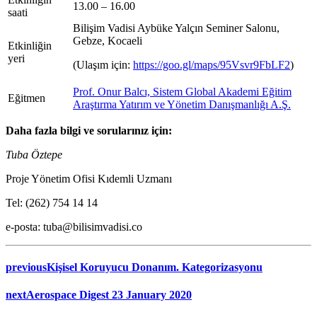
13.00 – 16.00
saati
Bilişim Vadisi Aybüke Yalçın Seminer Salonu,
Gebze, Kocaeli
Etkinliğin
yeri
(Ulaşım için:
https://goo.gl/maps/95Vsvr9FbLF2
)
Prof. Onur Balcı, Sistem Global Akademi Eğitim
Eğitmen
Araştırma Yatırım ve Yönetim Danışmanlığı A.Ş.
Daha fazla bilgi ve sorularınız için:
Tuba Öztepe
Proje Yönetim Ofisi Kıdemli Uzmanı
Tel: (262) 754 14 14
e-posta: tuba@bilisimvadisi.co
previous
Kişisel Koruyucu Donanım. Kategorizasyonu
next
Aerospace Digest 23 January 2020